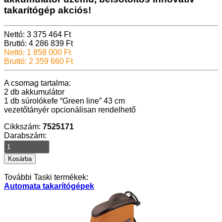
takarítógép akciós!
Nettó: 3 375 464 Ft
Bruttó: 4 286 839 Ft
Nettó: 1 858 000 Ft
Bruttó: 2 359 660 Ft
A csomag tartalma:
2 db akkumulátor
1 db súrolókefe “Green line” 43 cm
vezetőtányér opcionálisan rendelhető
Cikkszám:
7525171
Darabszám:
További Taski termékek:
Automata takarítógépek