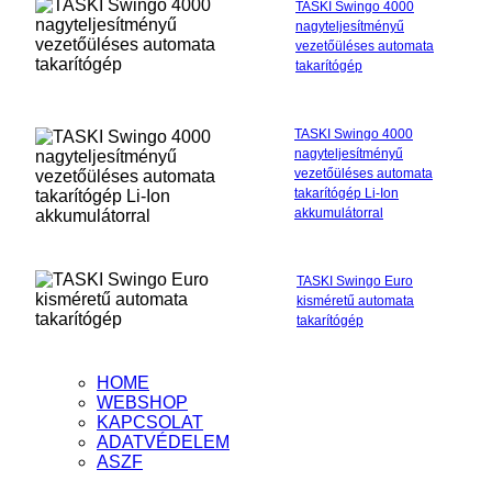
TASKI Swingo 4000
nagyteljesítményű
vezetőüléses automata
takarítógép
TASKI Swingo 4000
nagyteljesítményű
vezetőüléses automata
takarítógép Li-Ion
akkumulátorral
TASKI Swingo Euro
kisméretű automata
takarítógép
HOME
WEBSHOP
KAPCSOLAT
ADATVÉDELEM
ASZF