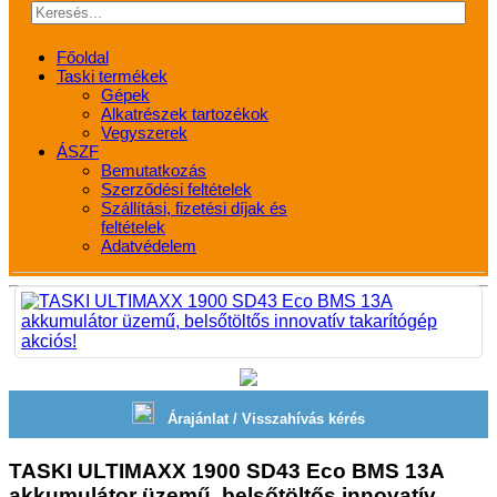
Főoldal
Taski termékek
Gépek
Alkatrészek tartozékok
Vegyszerek
ÁSZF
Bemutatkozás
Szerződési feltételek
Szállítási, fizetési díjak és
feltételek
Adatvédelem
Árajánlat / Visszahívás kérés
TASKI ULTIMAXX 1900 SD43 Eco BMS 13A
akkumulátor üzemű, belsőtöltős innovatív