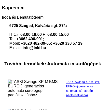
Kapcsolat
Iroda és Bemutatóterem:
6725 Szeged, Kálvária sgt. 87/a
H-Cs:
08:00-16:00
P:
08:00-15:00
Tel:
+3662 406-901;
Mobil:
+3620 482-39-05; +3620 330 57 19
E-mail:
info@tski.hu
További termékek: Automata takarítógépek
TASKI Swingo XP-M BMS
EURO új generációs
automata súrológép
padlótisztításhoz