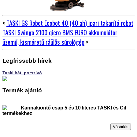
<
TASKI GS Robot Ecobot 40 (40 ah) ipari takarító robot
TASKI Swingo 2100 qicro BMS EURO akkumulátor
üzemű, kisméretű ráülős súrológép
>
Legfrissebb hírek
Taski háti porszívó
Termék ajánló
Kannakiöntő csap 5 és 10 literes TASKI és Cif
termékekhez
Vásárlás