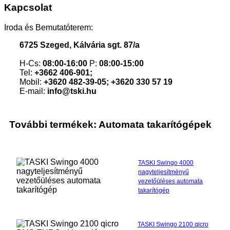
Kapcsolat
Iroda és Bemutatóterem:
6725 Szeged, Kálvária sgt. 87/a
H-Cs:
08:00-16:00
P:
08:00-15:00
Tel:
+3662 406-901;
Mobil:
+3620 482-39-05; +3620 330 57 19
E-mail:
info@tski.hu
További termékek: Automata takarítógépek
TASKI Swingo 4000
nagyteljesítményű
vezetőüléses automata
takarítógép
TASKI Swingo 2100 qicro