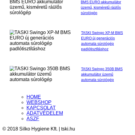
BMS EURO akkumulátor
üzemű, kisméretű ráülős
súrológép
TASKI Swingo XP-M BMS
EURO új generációs
automata súrológép
padlótisztításhoz
TASKI Swingo 350B BMS
akkumulátor üzemű
automata súrológép
HOME
WEBSHOP
KAPCSOLAT
ADATVÉDELEM
ASZF
© 2018 Silko Hygiene Kft. | tski.hu