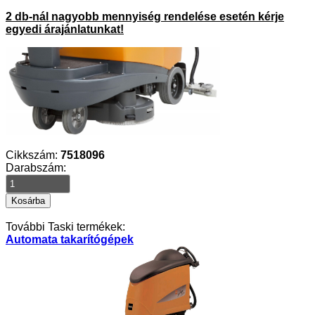
2 db-nál nagyobb mennyiség rendelése esetén kérje
egyedi árajánlatunkat!
Cikkszám:
7518096
Darabszám:
További Taski termékek:
Automata takarítógépek