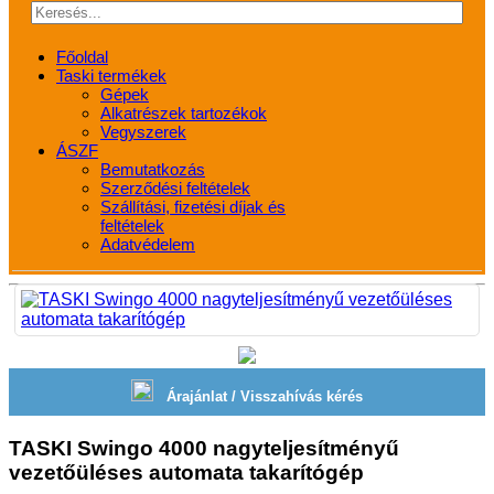
Főoldal
Taski termékek
Gépek
Alkatrészek tartozékok
Vegyszerek
ÁSZF
Bemutatkozás
Szerződési feltételek
Szállítási, fizetési díjak és
feltételek
Adatvédelem
Árajánlat / Visszahívás kérés
TASKI Swingo 4000 nagyteljesítményű
vezetőüléses automata takarítógép