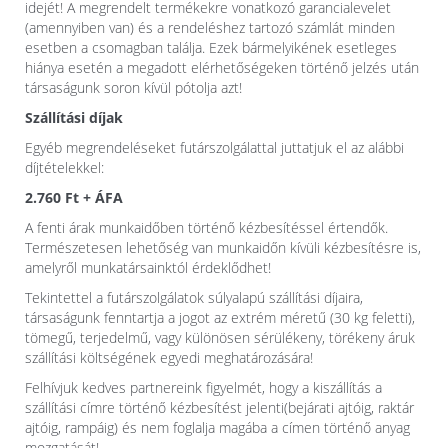
idejét! A megrendelt termékekre vonatkozó garancialevelet
(amennyiben van) és a rendeléshez tartozó számlát minden
esetben a csomagban találja. Ezek bármelyikének esetleges
hiánya esetén a megadott elérhetőségeken történő jelzés után
társaságunk soron kívül pótolja azt!
Szállítási díjak
Egyéb megrendeléseket futárszolgálattal juttatjuk el az alábbi
díjtételekkel:
2.760 Ft + ÁFA
A fenti árak munkaidőben történő kézbesítéssel értendők.
Természetesen lehetőség van munkaidőn kívüli kézbesítésre is,
amelyről munkatársainktól érdeklődhet!
Tekintettel a futárszolgálatok súlyalapú szállítási díjaira,
társaságunk fenntartja a jogot az extrém méretű (30 kg feletti),
tömegű, terjedelmű, vagy különösen sérülékeny, törékeny áruk
szállítási költségének egyedi meghatározására!
Felhívjuk kedves partnereink figyelmét, hogy a kiszállítás
a
szállítási címre
történő kézbesítést jelenti(bejárati ajtóig, raktár
ajtóig, rampáig) és
nem foglalja magába
a címen történő anyag
mozgatását!