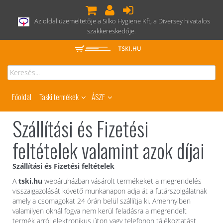
Az oldal üzemeltetője a Silko Hygiene Kft, a Diversey hivatalos
szakkereskedője.
Főoldal
Taski termékek
ÁSZF
Szállítási és Fizetési
feltételek valamint azok díjai
Szállítási és Fizetési feltételek
A
tski.hu
webáruházban vásárolt termékeket a megrendelés
visszaigazolását követő munkanapon adja át a futárszolgálatnak
amely a csomagokat 24 órán belül szállítja ki. Amennyiben
valamilyen oknál fogva nem kerül feladásra a megrendelt
termék arról elektronikus úton vagy telefonon tájékoztatást