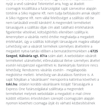
nyújt a vevő számára! Tekintettel arra, hogy az átadott
csomagok kiszállítása a futárszolgálat saját szervezése alapján
történik a Silko Hygiene Kft. nem tudja befolyásolni annak idejét!
A Silko Hygiene Kft. nem vállal felelősséget a szállítási idő be
nem tartásából eredő károkért! A megrendelt termékeket
társaságunk a szállítási díjak cím alatt található értékhatárok
figyelembe vételével, költségtérítés ellenében szállítja ki.
Amennyiben a vásárlás nettó értéke meghaladja a megadott
értékhatárt, úgy a szállítás költségét társaságunk magára vállalja!
Lehetőség van a vásárolt termékek személyes átvételére a
megadott nyitva tartási időben a bemutatótermünkben a
6725
Szeged, Kálvária sgt. 87/a
szám alatt. A weboldalon vásárolt
termékeket utánvétellel, előreutalással illetve személyes átvétel
esetén készpénzzel egyenlítheti ki. Bankkártyás fizetésre nincs
lehetőség. Rendszeres vásárlás esetén - megállapodás
megkötése mellett- lehetőség van átutalásos fizetésre is. A
saját fiókjában a “vásárlásaim” menüpontra kattintva követheti a
tski.hu
. oldalon korábbi vásárlásaink listáját! Társaságunk a
Express One futárszolgálatal szállíttatja a megrendelt
termékeket melynek weboldalán a megadott e-mail címre
küldött előzetes értesítésben szereplő csomagszám alapján
nyomon követheti csomagja útját és várható kézbesítésének