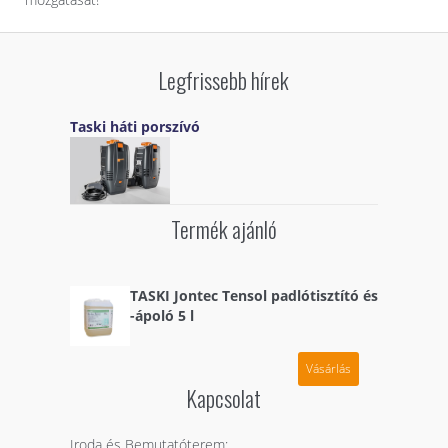
Legfrissebb hírek
Taski háti porszívó
Termék ajánló
TASKI Jontec Tensol padlótisztító és
-ápoló 5 l
Vásárlás
Kapcsolat
Iroda és Bemutatóterem: