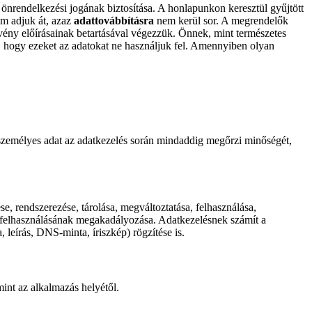
 önrendelkezési jogának biztosítása. A honlapunkon keresztül gyűjtött
m adjuk át, azaz
adattovábbításra
nem kerül sor. A megrendelők
ény előírásainak betartásával végezzük. Önnek, mint természetes
e, hogy ezeket az adatokat ne használjuk fel. Amennyiben olyan
A személyes adat az adatkezelés során mindaddig megőrzi minőségét,
se, rendszerezése, tárolása, megváltoztatása, felhasználása,
i felhasználásának megakadályozása. Adatkezelésnek számít a
 leírás, DNS-minta, íriszkép) rögzítése is.
int az alkalmazás helyétől.