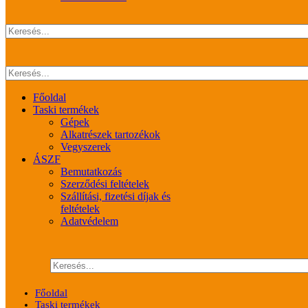
Főoldal
Taski termékek
Gépek
Alkatrészek tartozékok
Vegyszerek
ÁSZF
Bemutatkozás
Szerződési feltételek
Szállítási, fizetési díjak és
feltételek
Adatvédelem
Főoldal
Taski termékek