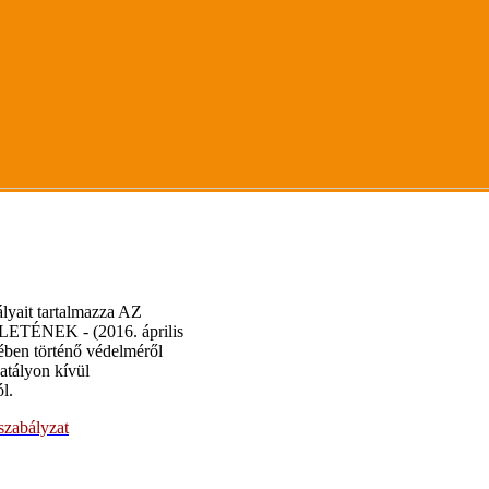
ályait tartalmazza AZ
ÉNEK - (2016. április
tében történő védelméről
atályon kívül
l.
szabályzat