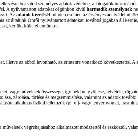
delkezésre bocsátott személyes adatok védelme, a látogatók információs
 fel. A nyilvántartott adatokat cégünkön kívül
harmadik személynek
ne
izárt. Az
adatok kezelését
minden esetben az érvényes adatvédelmi törv
ia az általunk Önről nyilvántartott adatokat, továbbá jogában áll kérni
zt, kérjük, külje el címünkre.
t, illetve az abból levonható, az érintettre vonatkozó következtetés. 
let, vagy műveletek összessége, így például gyűjtése, felvétele, rögzíté
solása, zárolása, törlése és megsemmisítése, valamint az adatok tovább
tására alkalmas fizikai jellemzők (pl. ujj- vagy tenyérnyomat, írásminta,
 a műveletek végrehajtásához alkalmazott módszertől és eszköztől, valam