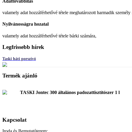
Adattovábbítás
valamely adat hozzáférhetővé tétele meghatározott harmadik személy
Nyilvánosságra hozatal
valamely adat hozzáférhetővé tétele bárki számára,
Legfrissebb hírek
Taski háti porszívó
Termék ajánló
TASKI Jontec 300 általános padozattisztítószer 1 l
Kapcsolat
Iroda és Bemutatóterem: