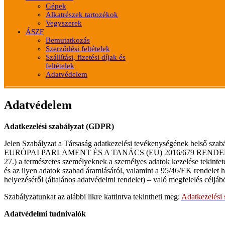
Gépek
Alkatrészek tartozékok
Vegyszerek
ÁSZF
Bemutatkozás
Szerződési feltételek
Szállítási, fizetési díjak és
feltételek
Adatvédelem
Adatvédelem
Adatkezelési szabályzat (GDPR)
Jelen Szabályzat a Társaság adatkezelési tevékenységének belső szab
EURÓPAI PARLAMENT ÉS A TANÁCS (EU) 2016/679 RENDELET
27.) a természetes személyeknek a személyes adatok kezelése tekinte
és az ilyen adatok szabad áramlásáról, valamint a 95/46/EK rendelet h
helyezéséről (általános adatvédelmi rendelet) – való megfelelés céljábó
Szabályzatunkat az alábbi likre kattintva tekintheti meg:
Adatkezelési 
Adatvédelmi tudnivalók