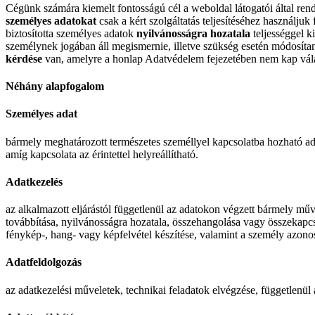
Cégünk számára kiemelt fontosságú cél a weboldal látogatói által ren
személyes adatokat
csak a kért szolgáltatás teljesítéséhez használjuk
biztosította személyes adatok
nyilvánosságra hozatala
teljességgel k
személynek jogában áll megismernie, illetve szükség esetén módosítan
kérdése
van, amelyre a honlap Adatvédelem fejezetében nem kap válas
Néhány alapfogalom
Személyes adat
bármely meghatározott természetes személlyel kapcsolatba hozható ada
amíg kapcsolata az érintettel helyreállítható.
Adatkezelés
az alkalmazott eljárástól függetlenül az adatokon végzett bármely műve
továbbítása, nyilvánosságra hozatala, összehangolása vagy összekapc
fénykép-, hang- vagy képfelvétel készítése, valamint a személy azonosí
Adatfeldolgozás
az adatkezelési műveletek, technikai feladatok elvégzése, függetlenül