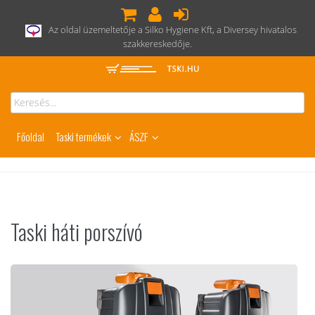
Az oldal üzemeltetője a Silko Hygiene Kft, a Diversey hivatalos
szakkereskedője.
Főoldal
Taski termékek
ÁSZF
Taski háti porszívó