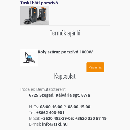
Taski háti porszívó
Termék ajánló
Roly száraz porszívó 1000W
Vásárlás
Kapcsolat
Iroda és Bemutatóterem:
6725 Szeged, Kálvária sgt. 87/a
H-Cs:
08:00-16:00
P:
08:00-15:00
Tel:
+3662 406-901;
Mobil:
+3620 482-39-05; +3620 330 57 19
E-mail:
info@tski.hu