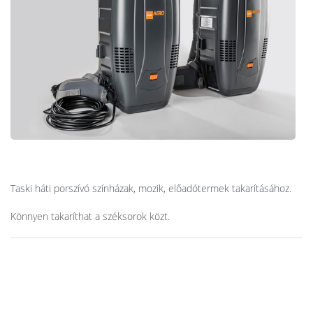
Taski háti porszívó színházak, mozik, előadótermek takarításához.
Könnyen takaríthat a széksorok közt.