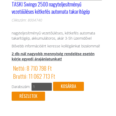
TASKI Swingo 2500 nagyteljesítményű
vezetőüléses kétkefés automata takarítógép
Cikkszám: 8004740
nagyteljesítményű vezetőüléses, kétkefés automata
takarítógép, akkumulátoros, akár 3-5h üzemidővel
Bővebb információért keresse kollégáinkat bizalommal!
2 db-nál nagyobb mennyiség rendelése esetén
kérje egyedi árajánlatunkat!
Nettó: 8 710 798 Ft
Bruttó: 11 062 713 Ft
Darabszám:
RÉSZLETEK