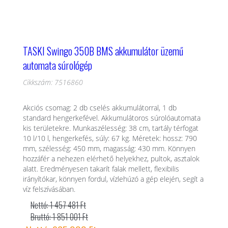
TASKI Swingo 350B BMS akkumulátor üzemű
automata súrológép
Cikkszám: 7516860
Akciós csomag: 2 db cselés akkumulátorral, 1 db
standard hengerkefével. Akkumulátoros súrolóautomata
kis területekre. Munkaszélesség: 38 cm, tartály térfogat
10 l/10 l, hengerkefés, súly: 67 kg. Méretek: hossz: 790
mm, szélesség: 450 mm, magasság: 430 mm. Könnyen
hozzáfér a nehezen elérhető helyekhez, pultok, asztalok
alatt. Eredményesen takarít falak mellett, flexibilis
irányítókar, könnyen fordul, vízlehúzó a gép elején, segít a
víz felszívásában.
Nettó: 1 457 481 Ft
Bruttó: 1 851 001 Ft