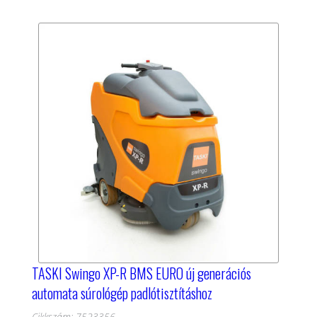
TASKI Swingo XP-R BMS EURO új generációs
automata súrológép padlótisztításhoz
Cikkszám: 7523356