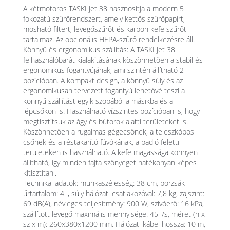
A kétmotoros TASKI jet 38 hasznosítja a modern 5
fokozatú szűrőrendszert, amely kettős szűrőpapírt,
mosható filtert, levegőszűrőt és karbon kefe szűrőt
tartalmaz. Az opcionális HEPA-szűrő rendelkezésre áll.
Könnyű és ergonomikus szállítás: A TASKI jet 38
felhasználóbarát kialakításának köszönhetően a stabil és
ergonomikus fogantyújának, ami szintén állítható 2
pozícióban. A kompakt design, a könnyű súly és az
ergonomikusan tervezett fogantyú lehetővé teszi a
könnyű szállítást egyik szobából a másikba és a
lépcsőkön is. Használható vízszintes pozícióban is, hogy
megtisztítsuk az ágy és bútorok alatti területeket is.
Köszönhetően a rugalmas gégecsőnek, a teleszkópos
csőnek és a réstakarító fúvókának, a padló feletti
területeken is használható. A kefe magassága könnyen
állítható, így minden fajta szőnyeget hatékonyan képes
kitisztítani.
Technikai adatok: munkaszélesség: 38 cm, porzsák
űrtartalom: 4 l, súly hálózati csatlakozóval: 7,8 kg, zajszint:
69 dB(A), névleges teljesítmény: 900 W, szívóerő: 16 kPa,
szállított levegő maximális mennyisége: 45 l/s, méret (h x
sz x m): 260x380x1200 mm. Hálózati kábel hossza: 10 m,