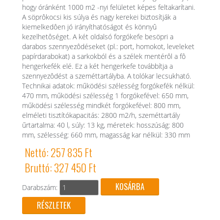
hogy óránként 1000 m2 -nyi felületet képes feltakarítani.
A söprôkocsi kis súlya és nagy kerekei biztosítják a
kiemelkedôen jó irányíthatóságot és könnyû
kezelhetôséget. A két oldalsó forgókefe besöpri a
darabos szennyezôdéseket (pl.: port, homokot, leveleket
papírdarabokat) a sarkokból és a szélek mentérôl a fô
hengerkefék elé. Ez a két hengerkefe továbbítja a
szennyezôdést a szeméttartályba. A tolókar lecsukható.
Technikai adatok: működési szélesség forgókefék nélkül:
470 mm, működési szélesség 1 forgókefével: 650 mm,
működési szélesség mindkét forgókefével: 800 mm,
elméleti tisztítókapacitás: 2800 m2/h, szeméttartály
űrtartalma: 40 l, súly: 13 kg, méretek: hosszúság: 800
mm, szélesség: 660 mm, magasság kar nélkül: 330 mm
Nettó: 257 835 Ft
Bruttó: 327 450 Ft
Darabszám:
RÉSZLETEK