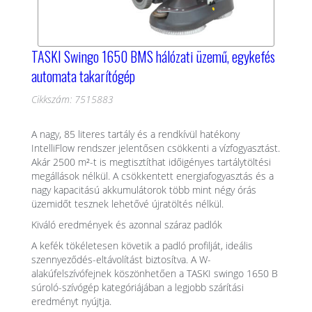
TASKI Swingo 1650 BMS hálózati üzemű, egykefés
automata takarítógép
Cikkszám: 7515883
A nagy, 85 literes tartály és a rendkívül hatékony
IntelliFlow rendszer jelentősen csökkenti a vízfogyasztást.
Akár 2500 m²-t is megtisztíthat időigényes tartálytöltési
megállások nélkül. A csökkentett energiafogyasztás és a
nagy kapacitású akkumulátorok több mint négy órás
üzemidőt tesznek lehetővé újratöltés nélkül.
Kiváló eredmények és azonnal száraz padlók
A kefék tökéletesen követik a padló profilját, ideális
szennyeződés-eltávolítást biztosítva. A W-
alakúfelszívófejnek köszönhetően a TASKI swingo 1650 B
súroló-szívógép kategóriájában a legjobb szárítási
eredményt nyújtja.