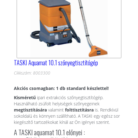
TASKI Aquamat 10.1 szőnyegtisztítógép
Cikkszám: 8003300
Akciós csomagban: 1 db standard készlettel!
Kisméretű
ipari extrakciós szőnyegtisztítógép.
Használható zsúfolt helyiségek szőnyegeinek
megtisztítására
valamint
folttisztításra
is. Rendkívül
sokoldalú és könnyen szállítható. A TASKI egy egész sor
kiegészítő tartozékokat kínál az Ön igényei szerint.
A TASKI aquamat 10.1 előnyei :