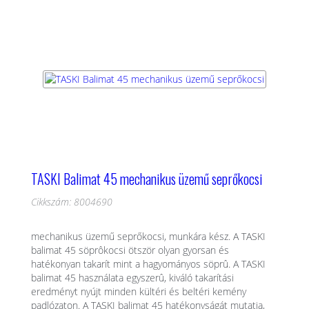
TASKI Balimat 45 mechanikus üzemű seprőkocsi
Cikkszám: 8004690
mechanikus üzemű seprőkocsi, munkára kész. A TASKI
balimat 45 söprôkocsi ötször olyan gyorsan és
hatékonyan takarít mint a hagyományos söprû. A TASKI
balimat 45 használata egyszerû, kiváló takarítási
eredményt nyújt minden kültéri és beltéri kemény
padlózaton. A TASKI balimat 45 hatékonyságát mutatja,