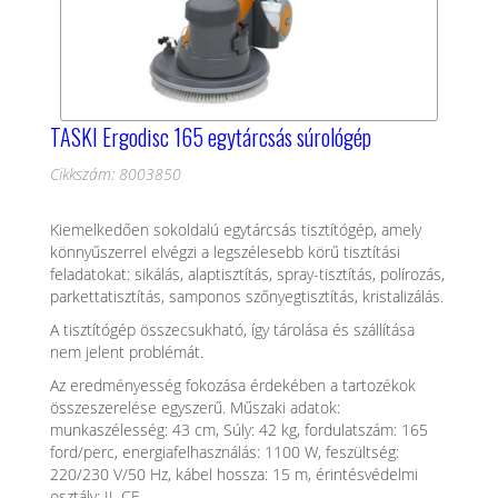
TASKI Ergodisc 165 egytárcsás súrológép
Cikkszám: 8003850
Kiemelkedően sokoldalú egytárcsás tisztítógép, amely
könnyűszerrel elvégzi a legszélesebb körű tisztítási
feladatokat: sikálás, alaptisztítás, spray-tisztítás, polírozás,
parkettatisztítás, samponos szőnyegtisztítás, kristalizálás.
A tisztítógép összecsukható, így tárolása és szállítása
nem jelent problémát.
Az eredményesség fokozása érdekében a tartozékok
összeszerelése egyszerű. Műszaki adatok:
munkaszélesség: 43 cm, Súly: 42 kg, fordulatszám: 165
ford/perc, energiafelhasználás: 1100 W, feszültség:
220/230 V/50 Hz, kábel hossza: 15 m, érintésvédelmi
osztály: II, CE.