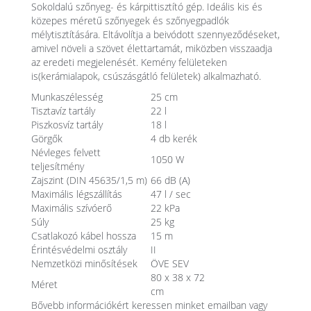
Sokoldalú szőnyeg- és kárpittisztító gép. Ideális kis és
közepes méretű szőnyegek és szőnyegpadlók
mélytisztítására. Eltávolítja a beivódott szennyeződéseket,
amivel növeli a szövet élettartamát, miközben visszaadja
az eredeti megjelenését. Kemény felületeken
is(kerámialapok, csúszásgátló felületek) alkalmazható.
Munkaszélesség
25 cm
Tisztavíz tartály
22 l
Piszkosvíz tartály
18 l
Görgők
4 db kerék
Névleges felvett
1050 W
teljesítmény
Zajszint (DIN 45635/1,5 m)
66 dB (A)
Maximális légszállítás
47 l / sec
Maximális szívóerő
22 kPa
Súly
25 kg
Csatlakozó kábel hossza
15 m
Érintésvédelmi osztály
II
Nemzetközi minősítések
ÖVE SEV
80 x 38 x 72
Méret
cm
Bővebb információkért keressen minket emailban vagy