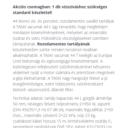
Akciós csomagban: 1 db vízszíváshoz szükséges
standard készlettel!
44 literes víz- és porszívó, rozsdamentes saválló tartállyal.
A TASKI vacumat 44-t úgy tervezték, hogy megfeleljen
mindazon követelményeknek, melyeket az univerzális
(száraz és vizes mûködésû) vízszívógépekkel szemben
támasztanak.
Rozsdamentes tartályának
köszönhetôen szinte minden területen kiválóan
alkalmazhatók. A TASKI vacumat 44 T kielégíti az Európai
Unió biztonsági és egészségügyi követelményeit. A
különlegesen kifejlesztett szûrôrendszerével kétszeres
védelmet nyújt a motor számára és jelentôsen megnöveli
a gép élettartamát. A TASKI nagy hangsúlyt fektet a jó
levegôminôségre, ezért többszörös szûrôrendszert
biztosít: vászonszűrő, állandó filter.
Technikai adatok: tartály kapacitás 44 l, görgôk átmérôje
50 mm, névleges felvett teljesítmény 2×950 W, zajszint
(DIN 45635/1,5 m) 67 dB (A), maximális légszállítás 2×50
l/sec., maximális szívóerô 2×22 kPa, súly 23 kg,
csatlakozó kábel hossza 15 m, érintésvédelmi osztály Il.,
nemzetközi minôsítések ÖVE SEV, méret 67×23×93 cm