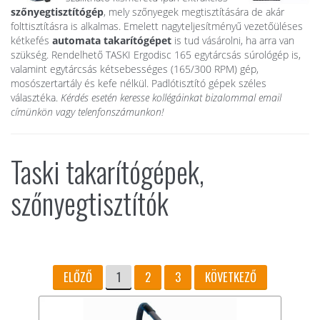
szőnyegtisztítógép
, mely szőnyegek megtisztítására de akár
folttisztításra is alkalmas. Emelett nagyteljesítményű vezetőüléses
kétkefés
automata takarítógépet
is tud vásárolni, ha arra van
szükség. Rendelhető TASKI Ergodisc 165 egytárcsás súrológép is,
valamint egytárcsás kétsebességes (165/300 RPM) gép,
mosószertartály és kefe nélkül. Padlótisztító gépek széles
választéka.
Kérdés esetén keresse kollégáinkat bizalommal email
címünkön vagy telenfonszámunkon!
Taski takarítógépek,
szőnyegtisztítók
ELŐZŐ
1
2
3
KÖVETKEZŐ