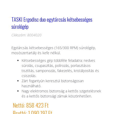
TASKI Ergodisc duo egytárcsás kétsebességes
súrológép
Cikkszám: 8004020
Egytárcsás kétsebességes (165/300 RPM) súrológép,
mosószertartály és kefe nélkül.
Kétsebességes gép többféle feladatra: nedves
súrolás, csupaszítás, polírozás, porlasztásos
tisztítás, samponozás, fakezelés, kristályosítás és
csiszolás.
Zárt fogantyún keresztül biztonságosan
használható.
Nagy elektromos biztonság a kettős szigetelésnek
és a kettős biztonsági zárnak köszönhetően.
Nettó: 858 423 Ft
Bruttó: 1 090 197 Ft