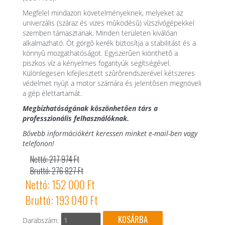
Megfelel mindazon követelményeknek, melyeket az
univerzális (száraz és vizes mûködésû) vízszívógépekkel
szemben támasztanak. Minden területen kiválóan
alkalmazható. Öt görgô kerék biztosítja a stabilitást és a
könnyû mozgathatóságot. Egyszerûen kiönthetô a
piszkos víz a kényelmes fogantyúk segítségével.
Különlegesen kifejlesztett szûrôrendszerével kétszeres
védelmet nyújt a motor számára és jelentôsen megnöveli
a gép élettartamát.
Megbízhatóságának köszönhetően társ a
professzionális felhasználóknak.
Bővebb információkért keressen minket e-mail-ben vagy
telefonon!
Nettó: 217 974 Ft
Bruttó: 276 827 Ft
Nettó: 152 000 Ft
Bruttó: 193 040 Ft
Darabszám: