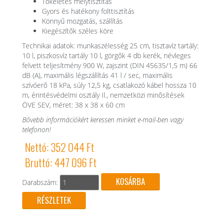
Tökéletes mélytisztítás
Gyors és hatékony folttisztítás
Könnyű mozgatás, szállítás
Kiegészítők széles köre
Technikai adatok: munkaszélesség 25 cm, tisztavíz tartály:
10 l, piszkosvíz tartály 10 l, görgők 4 db kerék, névleges
felvett teljesítmény 900 W, zajszint (DIN 45635/1,5 m) 66
dB (A), maximális légszállítás 41 l / sec, maximális
szívóerő 18 kPa, súly 12,5 kg, csatlakozó kábel hossza 10
m, érintésvédelmi osztály Il., nemzetközi minősítések
ÖVE SEV, méret: 38 x 38 x 60 cm
Bővebb információkért keressen minket e-mail-ben vagy
telefonon!
Nettó: 352 044 Ft
Bruttó: 447 096 Ft
Darabszám:
RÉSZLETEK