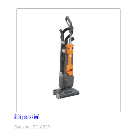
álló porszívó
Cikkszám: 7516255