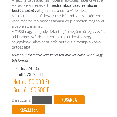
A nagy tartály kapacitás növeli a mőködés hatékonyságát.
A speciálisan tervezett
mechanikus úszó rendszer
kettős szűrővel
garantálja a dupla védelmet.
A különlegesen kifejlesztett szűrőrendszerével kétszeres
védelmet nyújt a motor számára és jelentősen megnöveli
a gép élettartamát.
A TASKI nagy hangsúlyt fektet a jó levegőminőségre, ezért
többszörös szűrőrendszert biztosít.Ellenáll a vegyi
anyagoknak valamint az erős tartály is biztosítja a kiváló
tartósságot.
Bővebb információkért keressen minket e-mail-ben vagy
telefonon!
Nettó: 229 335 Ft
Bruttó: 291 255 Ft
Nettó: 150 000 Ft
Bruttó: 190 500 Ft
Darabszám:
RÉSZLETEK