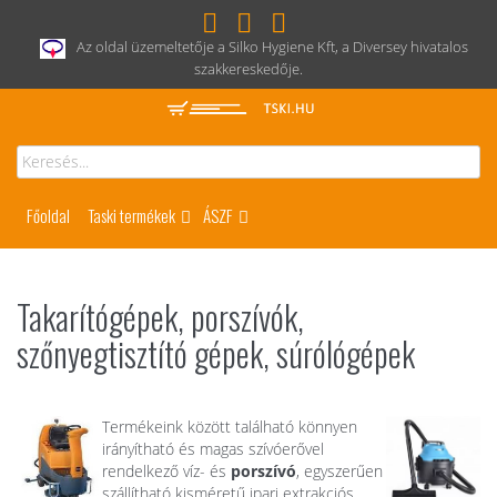
Az oldal üzemeltetője a Silko Hygiene Kft, a Diversey hivatalos
szakkereskedője.
Főoldal
Taski termékek
ÁSZF
Takarítógépek, porszívók,
szőnyegtisztító gépek, súrólógépek
Termékeink között található könnyen
irányítható és magas szívóerővel
rendelkező víz- és
porszívó
, egyszerűen
szállítható kisméretű ipari extrakciós