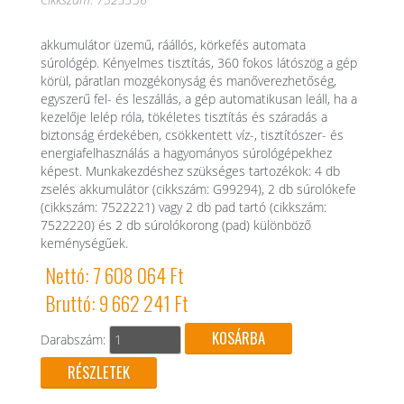
akkumulátor üzemű, ráállós, körkefés automata
súrológép. Kényelmes tisztítás, 360 fokos látószög a gép
körül, páratlan mozgékonyság és manőverezhetőség,
egyszerű fel- és leszállás, a gép automatikusan leáll, ha a
kezelője lelép róla, tökéletes tisztítás és száradás a
biztonság érdekében, csökkentett víz-, tisztítószer- és
energiafelhasználás a hagyományos súrológépekhez
képest. Munkakezdéshez szükséges tartozékok: 4 db
zselés akkumulátor (cikkszám: G99294), 2 db súrolókefe
(cikkszám: 7522221) vagy 2 db pad tartó (cikkszám:
7522220) és 2 db súrolókorong (pad) különböző
keménységűek.
Nettó: 7 608 064 Ft
Bruttó: 9 662 241 Ft
Darabszám:
RÉSZLETEK