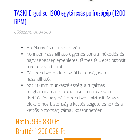
TASKI Ergodisc 1200 egytárcsás polírozógép (1200
RPM)
Cikkszám: 8004660
Hatékony és robusztus gép.
Könnyen használható egyenes vonalú működés és
nagy sebesség egyenletes, fényes felületet biztosít
töredéknyi idő alatt.
Zárt rendszeren keresztül biztonságosan
használható.
Az 510 mm munkaszélesség, a rugalmas
meghajtópárna és a középső előtolás kiváló
tisztító- és helyreállító rendszert biztosít. Magas
elektromos biztonság a kettős szigetelésnek és a
kettős biztonsági zárnak köszönhetően.
Nettó: 996 880 Ft
Bruttó: 1 266 038 Ft