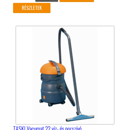
RÉSZLETEK
TASKI Vacumat 22 víz- és porszívó