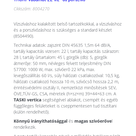
Cikkszám: 8004270
Vízszíváshoz kialakított belső tartozékokkal, a vízszíváshoz
és a porszívózáshoz is szükséges a standard készlet
(8504490).
Technikai adatok: zajszint DIN 45635 1,5m 64 dB/A,
tartály kapacitás vizesen: 22 l, tartály kapacitás szárazon:
28 l, tartály ûrtartalom: 45 l, görgôk (db): 5, görgôk
átmerôje: 50 mm, névleges felvett teljesítmény DIN
57700: 1000 W, max. szívóerô 22 kPa, max.
levegôszállítás 60 l/s, súly hálózati csatlakozóval: 10,5 kg,
hálózati csatlakozó hossza 10 m, szívócsô hossza 2,2 m,
érintésvédelmi osztály II, nemzetközi minôsítések SEV,
ÖVE,TÜV-GS, CSA, méretek (h×sz×m) 39×44×63 cm. A
TASKI vertica
segítségével ablakot, csempét és egyéb
függôleges felületeket is cseppmentesen tud tisztítani
(külön rendelhető).
Könnyű irányíthatósággal
és
magas szívóerőve
l
rendelkezik.