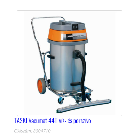
TASKI Vacumat 44T víz- és porszívó
Cikkszám: 8004710