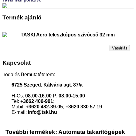
Taski háti porszívó
Termék ajánló
TASKI Aero teleszkópos szívócső 32 mm
Vásárlás
Kapcsolat
Iroda és Bemutatóterem:
6725 Szeged, Kálvária sgt. 87/a
H-Cs:
08:00-16:00
P:
08:00-15:00
Tel:
+3662 406-901;
Mobil:
+3620 482-39-05; +3620 330 57 19
E-mail:
info@tski.hu
További termékek: Automata takarítógépek