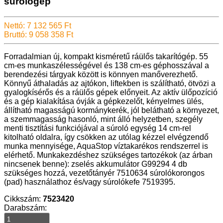
súrológép
Nettó: 7 132 565 Ft
Bruttó: 9 058 358 Ft
Forradalmian új, kompakt kisméretű ráülős takarítógép. 55
cm-es munkaszélességével és 138 cm-es géphosszával a
berendezési tárgyak között is könnyen manőverezhető.
Könnyű áthaladás az ajtókon, liftekben is szálítható, ötvözi a
gyalogkísérős és a ráülős gépek előnyeit. Az aktív ülőpozíció
és a gép kialakítása óvják a gépkezelőt, kényelmes ülés,
állítható magasságú kormánykerék, jól belátható a környezet,
a szemmagasság hasonló, mint álló helyzetben, szegély
menti tisztítási funkciójával a súroló egység 14 cm-rel
kitolható oldalra, így csökken az utólag kézzel elvégzendő
munka mennyisége, AquaStop víztakarékos rendszerrel is
elérhető. Munkakezdéshez szükséges tartozékok (az árban
nincsenek benne): zselés akkumulátor G99294 4 db
szükséges hozzá, vezetőtányér 7510634 súrolókorongos
(pad) használathoz és/vagy súrolókefe 7519395.
Cikkszám:
7523420
Darabszám: