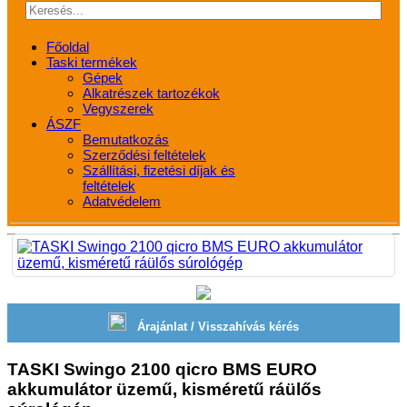
Főoldal
Taski termékek
Gépek
Alkatrészek tartozékok
Vegyszerek
ÁSZF
Bemutatkozás
Szerződési feltételek
Szállítási, fizetési díjak és
feltételek
Adatvédelem
Árajánlat / Visszahívás kérés
TASKI Swingo 2100 qicro BMS EURO
akkumulátor üzemű, kisméretű ráülős