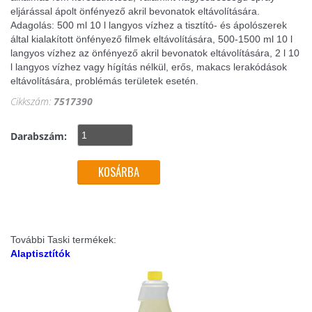
eljárással ápolt önfényező akril bevonatok eltávolítására.
Adagolás: 500 ml 10 l langyos vízhez a tisztító- és ápolószerek
által kialakított önfényező filmek eltávolítására, 500-1500 ml 10 l
langyos vízhez az önfényező akril bevonatok eltávolítására, 2 l 10
l langyos vízhez vagy hígítás nélkül, erős, makacs lerakódások
eltávolítására, problémás területek esetén.
Cikkszám:
7517390
Darabszám:
További Taski termékek:
Alaptisztítók