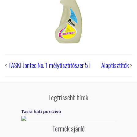
<
TASKI Jontec No. 1 mélytisztítószer 5 l
Alaptisztítók
>
Legfrissebb hírek
Taski háti porszívó
Termék ajánló