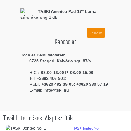
TASKI Americo Pad 17" barna
súrolókorong 1 db
Vásárlás
Kapcsolat
Iroda és Bemutatóterem:
6725 Szeged, Kálvária sgt. 87/a
H-Cs:
08:00-16:00
P:
08:00-15:00
Tel:
+3662 406-901;
Mobil:
+3620 482-39-05; +3620 330 57 19
E-mail:
info@tski.hu
További termékek: Alaptisztítók
TASKI Jontec No. 1