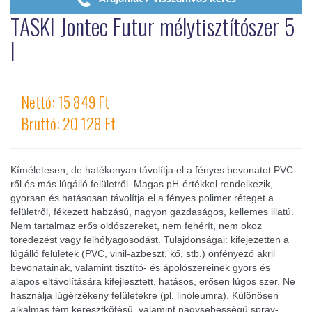
TASKI Jontec Futur mélytisztítószer 5
l
Nettó: 15 849 Ft
Bruttó: 20 128 Ft
Kíméletesen, de hatékonyan távolítja el a fényes bevonatot PVC-
ről és más lúgálló felületről. Magas pH-értékkel rendelkezik,
gyorsan és hatásosan távolítja el a fényes polimer réteget a
felületről, fékezett habzású, nagyon gazdaságos, kellemes illatú.
Nem tartalmaz erős oldószereket, nem fehérít, nem okoz
töredezést vagy felhólyagosodást. Tulajdonságai: kifejezetten a
lúgálló felületek (PVC, vinil-azbeszt, kő, stb.) önfényező akril
bevonatainak, valamint tisztító- és ápolószereinek gyors és
alapos eltávolítására kifejlesztett, hatásos, erősen lúgos szer. Ne
használja lúgérzékeny felületekre (pl. linóleumra). Különösen
alkalmas fém keresztkötésű, valamint nagysebességű spray-