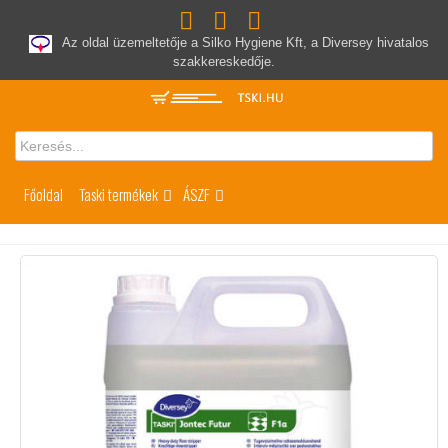
Az oldal üzemeltetője a Silko Hygiene Kft, a Diversey hivatalos
szakkereskedője.
Főoldal
Taski termékek
ÁSZF