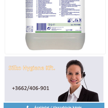
Árajánlat / Visszahívás kérés