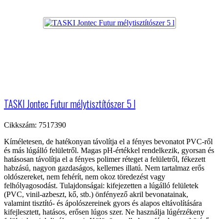
TASKI Jontec Futur mélytisztítószer 5 l
Cikkszám: 7517390
Kíméletesen, de hatékonyan távolítja el a fényes bevonatot PVC-ről
és más lúgálló felületről. Magas pH-értékkel rendelkezik, gyorsan és
hatásosan távolítja el a fényes polimer réteget a felületről, fékezett
habzású, nagyon gazdaságos, kellemes illatú. Nem tartalmaz erős
oldószereket, nem fehérít, nem okoz töredezést vagy
felhólyagosodást. Tulajdonságai: kifejezetten a lúgálló felületek
(PVC, vinil-azbeszt, kő, stb.) önfényező akril bevonatainak,
valamint tisztító- és ápolószereinek gyors és alapos eltávolítására
kifejlesztett, hatásos, erősen lúgos szer. Ne használja lúgérzékeny