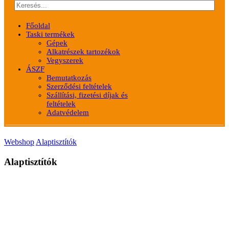
Főoldal
Taski termékek
Gépek
Alkatrészek tartozékok
Vegyszerek
ÁSZF
Bemutatkozás
Szerződési feltételek
Szállítási, fizetési díjak és
feltételek
Adatvédelem
Webshop
Alaptisztítók
Alaptisztítók