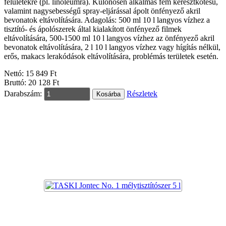
felületekre (pl. linóleumra). Különösen alkalmas fém keresztkötésű,
valamint nagysebességű spray-eljárással ápolt önfényező akril
bevonatok eltávolítására. Adagolás: 500 ml 10 l langyos vízhez a
tisztító- és ápolószerek által kialakított önfényező filmek
eltávolítására, 500-1500 ml 10 l langyos vízhez az önfényező akril
bevonatok eltávolítására, 2 l 10 l langyos vízhez vagy hígítás nélkül,
erős, makacs lerakódások eltávolítására, problémás területek esetén.
Nettó: 15 849 Ft
Bruttó: 20 128 Ft
Darabszám:
Részletek