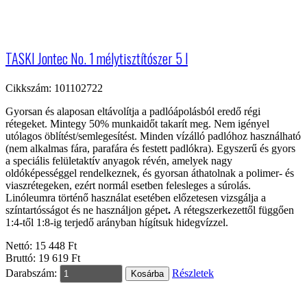
TASKI Jontec No. 1 mélytisztítószer 5 l
Cikkszám: 101102722
Gyorsan és alaposan eltávolítja a padlóápolásból eredő régi
rétegeket. Mintegy 50% munkaidőt takarít meg. Nem igényel
utólagos öblítést/semlegesítést. Minden vízálló padlóhoz használható
(nem alkalmas fára, parafára és festett padlókra). Egyszerű és gyors
a speciális felületaktív anyagok révén, amelyek nagy
oldóképességgel rendelkeznek, és gyorsan áthatolnak a polimer- és
viaszrétegeken, ezért normál esetben felesleges a súrolás.
Linóleumra történő használat esetében előzetesen vizsgálja a
színtartósságot és ne használjon gépet
.
A rétegszerkezettől függően
1:4-től 1:8-ig terjedő arányban hígítsuk hidegvízzel.
Nettó: 15 448 Ft
Bruttó: 19 619 Ft
Darabszám:
Részletek