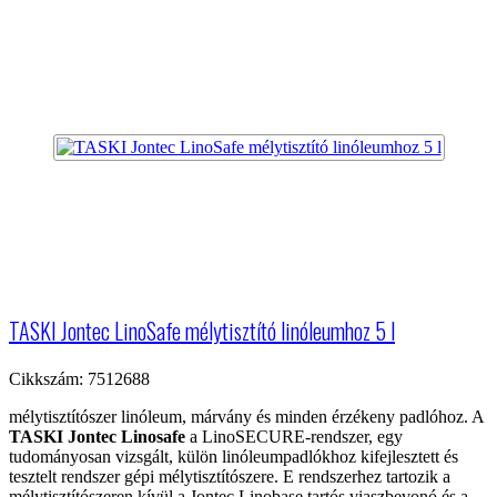
TASKI Jontec LinoSafe mélytisztító linóleumhoz 5 l
Cikkszám: 7512688
mélytisztítószer linóleum, márvány és minden érzékeny padlóhoz. A
TASKI Jontec Linosafe
a LinoSECURE-rendszer, egy
tudományosan vizsgált, külön linóleumpadlókhoz kifejlesztett és
tesztelt rendszer gépi mélytisztítószere. E rendszerhez tartozik a
mélytisztítószeren kívül a Jontec Linobase tartós viaszbevonó és a