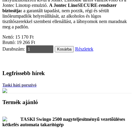
Jontec Linotop emulzió.
A Jontec LinoSECURE-rendszer
biztosítja:
a garantált tapadást, nem porzik, régi és sérült
linóleumpadlók helyreállítását, az alkoholos és lúgos
tisztítószerekkel szembeni ellenállást, a lábnyomok nem maradnak
meg a padlón.
Nettó: 15 170 Ft
Bruttó: 19 266 Ft
Darabszám:
Részletek
Legfrissebb hírek
Taski háti porszívó
Termék ajánló
TASKI Swingo 2500 nagyteljesítményű vezetőüléses
kétkefés automata takarítógép