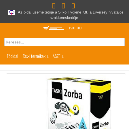
Az oldal üzemeltetője a Silko Hygiene Kft, a Diversey hivatalos
szakkereskedője.
Főoldal
Taski termékek
ÁSZF