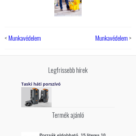
<
Munkavédelem
Munkavédelem
>
Legfrissebb hírek
Taski háti porszívó
Termék ajánló
Porzsák eldobható, 15 literes 10