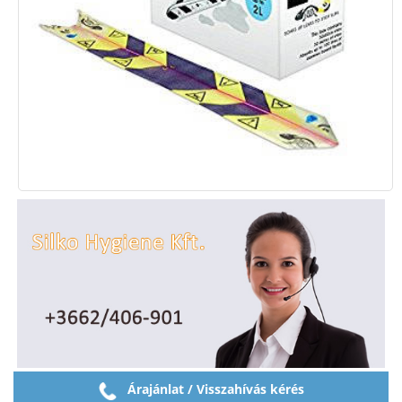
Árajánlat / Visszahívás kérés