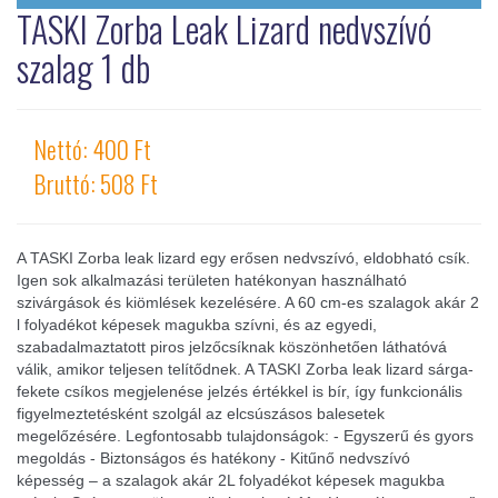
TASKI Zorba Leak Lizard nedvszívó
szalag 1 db
Nettó: 400 Ft
Bruttó: 508 Ft
A TASKI Zorba leak lizard egy erősen nedvszívó, eldobható csík.
Igen sok alkalmazási területen hatékonyan használható
szivárgások és kiömlések kezelésére. A 60 cm-es szalagok akár 2
l folyadékot képesek magukba szívni, és az egyedi,
szabadalmaztatott piros jelzőcsíknak köszönhetően láthatóvá
válik, amikor teljesen telítődnek. A TASKI Zorba leak lizard sárga-
fekete csíkos megjelenése jelzés értékkel is bír, így funkcionális
figyelmeztetésként szolgál az elcsúszásos balesetek
megelőzésére. Legfontosabb tulajdonságok: - Egyszerű és gyors
megoldás - Biztonságos és hatékony - Kitűnő nedvszívó
képesség – a szalagok akár 2L folyadékot képesek magukba