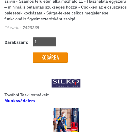
szívni - Számos területen alkalmazható 11 - Használata egyszerű
– minimális betanítás szükséges hozzá - Csökken az elcsúszásos
balesetek kockázata - Sárga-fekete csíkos megjelenése
funkcionális figyelmeztetésként szolgál
Cikkszám:
7523269
Darabszám:
További Taski termékek:
Munkavédelem