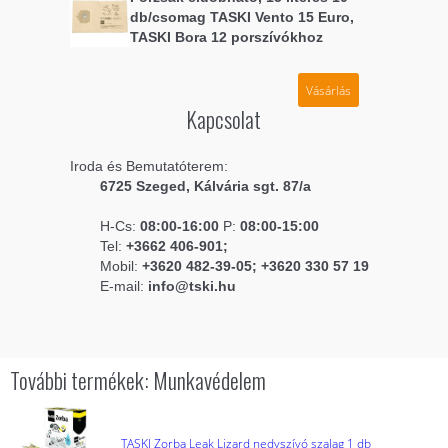
db/csomag TASKI Vento 15 Euro,
TASKI Bora 12 porszívókhoz
Vásárlás
Kapcsolat
Iroda és Bemutatóterem:
6725 Szeged, Kálvária sgt. 87/a
H-Cs:
08:00-16:00
P:
08:00-15:00
Tel:
+3662 406-901;
Mobil:
+3620 482-39-05; +3620 330 57 19
E-mail:
info@tski.hu
További termékek: Munkavédelem
TASKI Zorba Leak Lizard nedvszívó szalag 1 db