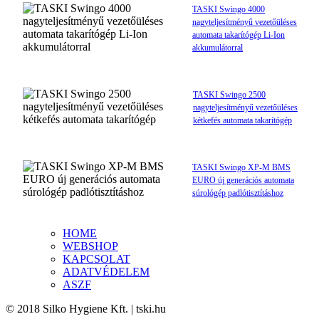
TASKI Swingo 4000
nagyteljesítményű vezetőüléses
automata takarítógép Li-Ion
akkumulátorral
TASKI Swingo 2500
nagyteljesítményű vezetőüléses
kétkefés automata takarítógép
TASKI Swingo XP-M BMS
EURO új generációs automata
súrológép padlótisztításhoz
HOME
WEBSHOP
KAPCSOLAT
ADATVÉDELEM
ASZF
© 2018 Silko Hygiene Kft. | tski.hu