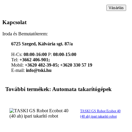
Vásárlás
Kapcsolat
Iroda és Bemutatóterem:
6725 Szeged, Kálvária sgt. 87/a
H-Cs:
08:00-16:00
P:
08:00-15:00
Tel:
+3662 406-901;
Mobil:
+3620 482-39-05; +3620 330 57 19
E-mail:
info@tski.hu
További termékek: Automata takarítógépek
TASKI GS Robot Ecobot 40
(40 ah) ipari takarító robot