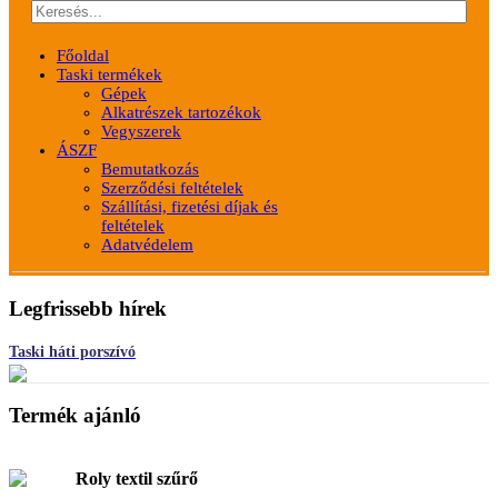
Főoldal
Taski termékek
Gépek
Alkatrészek tartozékok
Vegyszerek
ÁSZF
Bemutatkozás
Szerződési feltételek
Szállítási, fizetési díjak és
feltételek
Adatvédelem
Legfrissebb hírek
Taski háti porszívó
Termék ajánló
Roly textil szűrő