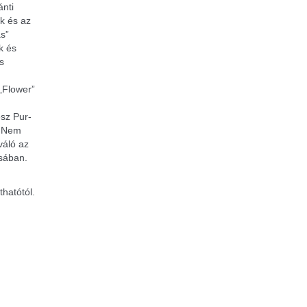
ánti
k és az
ás”
k és
s
„Flower”
sz Pur-
. Nem
váló az
sában.
thatótól.