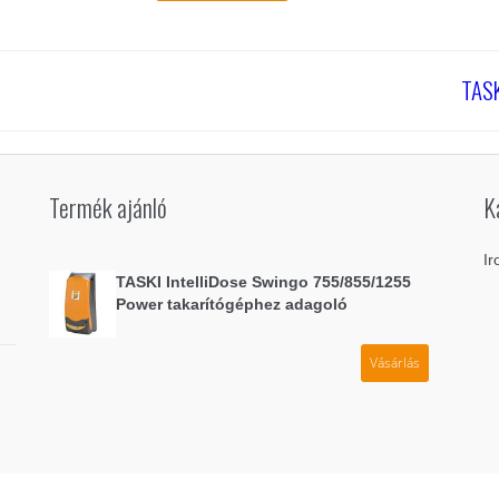
TASK
Termék ajánló
K
Ir
TASKI IntelliDose Swingo 755/855/1255
Power takarítógéphez adagoló
Vásárlás