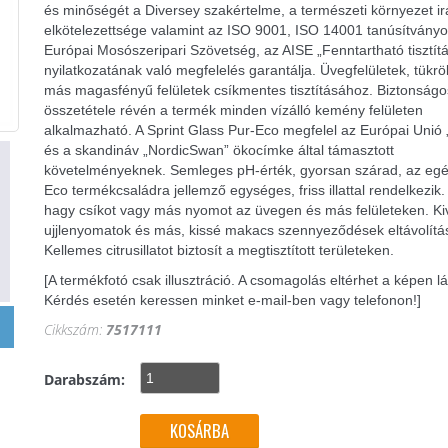
és minőségét a Diversey szakértelme, a természeti környezet ir
elkötelezettsége valamint az ISO 9001, ISO 14001 tanúsítványo
Európai Mosószeripari Szövetség, az AISE „Fenntartható tisztít
nyilatkozatának való megfelelés garantálja. Üvegfelületek, tükrö
más magasfényű felületek csíkmentes tisztításához. Biztonságo
összetétele révén a termék minden vízálló kemény felületen
alkalmazható. A Sprint Glass Pur-Eco megfelel az Európai Unió 
és a skandináv „NordicSwan” ökocímke által támasztott
követelményeknek. Semleges pH-érték, gyorsan szárad, az egé
Eco termékcsaládra jellemző egységes, friss illattal rendelkezik
hagy csíkot vagy más nyomot az üvegen és más felületeken. Ki
ujjlenyomatok és más, kissé makacs szennyeződések eltávolítá
Kellemes citrusillatot biztosít a megtisztított területeken.
[A termékfotó csak illusztráció. A csomagolás eltérhet a képen lá
Kérdés esetén keressen minket e-mail-ben vagy telefonon!]
Cikkszám:
7517111
Darabszám: