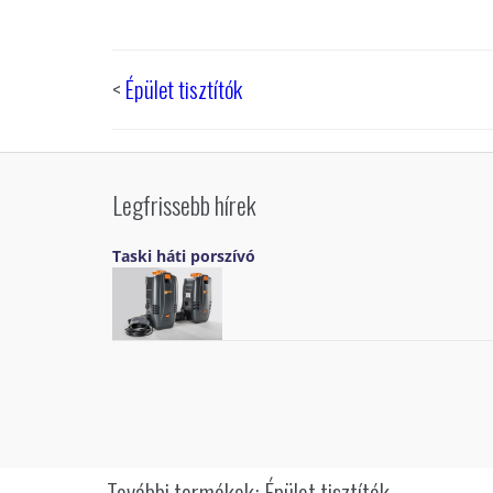
<
Épület tisztítók
Legfrissebb hírek
Taski háti porszívó
További termékek: Épület tisztítók