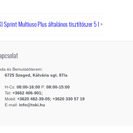
I Sprint Multiuso Plus általános tisztítószer 5 l
>
apcsolat
oda és Bemutatóterem:
6725 Szeged, Kálvária sgt. 87/a
H-Cs:
08:00-16:00
P:
08:00-15:00
Tel:
+3662 406-901;
Mobil:
+3620 482-39-05; +3620 330 57 19
E-mail:
info@tski.hu