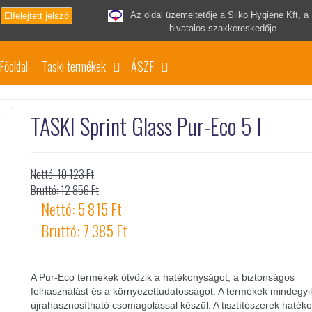
Az oldal üzemeltetője a Silko Hygiene Kft, a
Elfelejtett jelszó
hivatalos szakkereskedője.
Főoldal
Taski termékek
ÁSZF
TASKI Sprint Glass Pur-Eco 5 l
Nettó: 10 123 Ft
Bruttó: 12 856 Ft
Nettó: 5 815 Ft
Bruttó: 7 385 Ft
A Pur-Eco termékek ötvözik a hatékonyságot, a biztonságos
felhasználást és a környezettudatosságot. A termékek mindegyi
újrahasznosítható csomagolással készül. A tisztítószerek haték