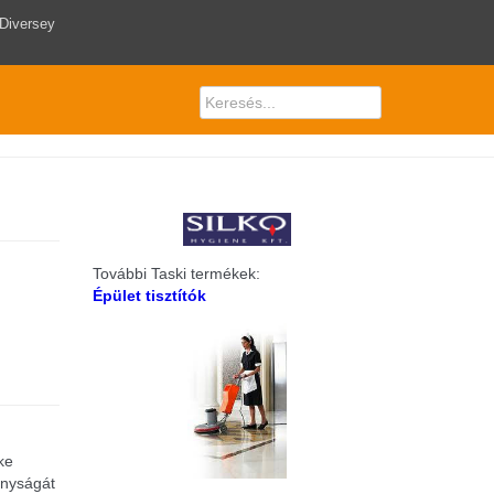
 Diversey
További Taski termékek:
Épület tisztítók
ke
onyságát