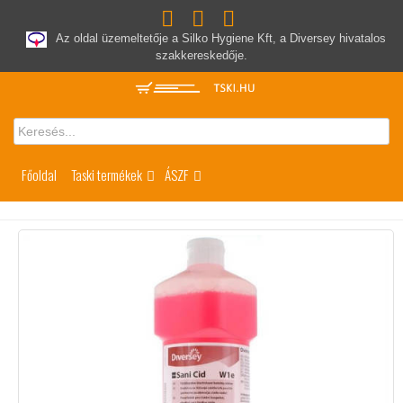
Az oldal üzemeltetője a Silko Hygiene Kft, a Diversey hivatalos
szakkereskedője.
Főoldal
Taski termékek
ÁSZF