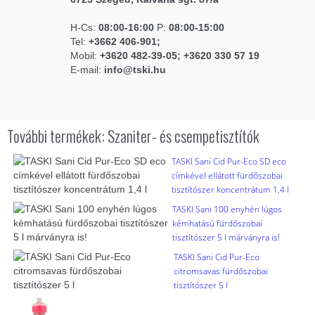
H-Cs:
08:00-16:00
P:
08:00-15:00
Tel:
+3662 406-901;
Mobil:
+3620 482-39-05; +3620 330 57 19
E-mail:
info@tski.hu
További termékek: Szaniter- és csempetisztítók
TASKI Sani Cid Pur-Eco SD eco
címkével ellátott fürdőszobai
tisztítószer koncentrátum 1,4 l
TASKI Sani 100 enyhén lúgos
kémhatású fürdőszobai
tisztítószer 5 l márványra is!
TASKI Sani Cid Pur-Eco
citromsavas fürdőszobai
tisztítószer 5 l