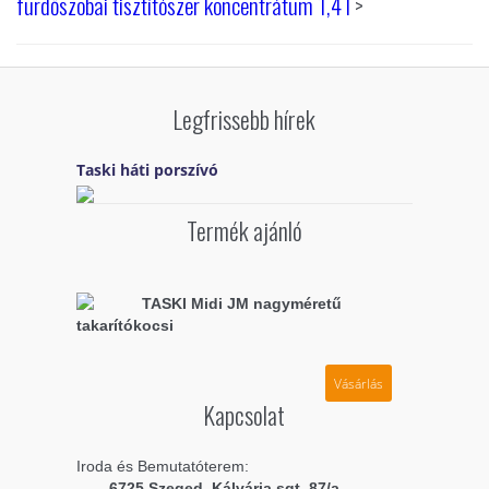
fürdőszobai tisztítószer koncentrátum 1,4 l
>
Legfrissebb hírek
Taski háti porszívó
Termék ajánló
TASKI Midi JM nagyméretű
takarítókocsi
Vásárlás
Kapcsolat
Iroda és Bemutatóterem:
6725 Szeged, Kálvária sgt. 87/a