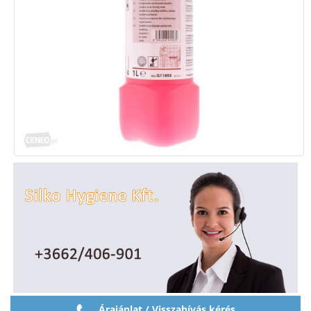
Árajánlat / Visszahívás kérés