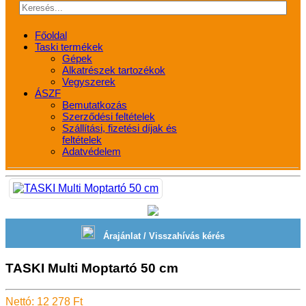
Főoldal
Taski termékek
Gépek
Alkatrészek tartozékok
Vegyszerek
ÁSZF
Bemutatkozás
Szerződési feltételek
Szállítási, fizetési díjak és
feltételek
Adatvédelem
Árajánlat / Visszahívás kérés
TASKI Multi Moptartó 50 cm
Nettó: 12 278 Ft