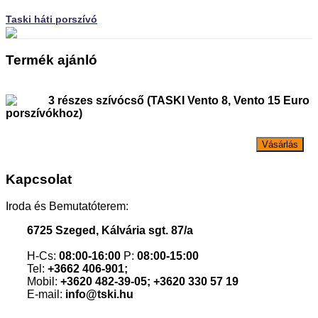
Taski háti porszívó
Termék ajánló
3 részes szívócső (TASKI Vento 8, Vento 15 Euro
porszívókhoz)
Vásárlás
Kapcsolat
Iroda és Bemutatóterem:
6725 Szeged, Kálvária sgt. 87/a
H-Cs:
08:00-16:00
P:
08:00-15:00
Tel:
+3662 406-901;
Mobil:
+3620 482-39-05; +3620 330 57 19
E-mail:
info@tski.hu