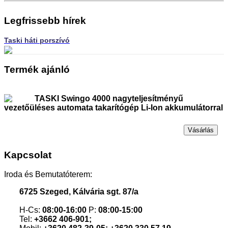
Legfrissebb hírek
Taski háti porszívó
Termék ajánló
TASKI Swingo 4000 nagyteljesítményű
vezetőüléses automata takarítógép Li-Ion akkumulátorral
Vásárlás
Kapcsolat
Iroda és Bemutatóterem:
6725 Szeged, Kálvária sgt. 87/a
H-Cs:
08:00-16:00
P:
08:00-15:00
Tel:
+3662 406-901;