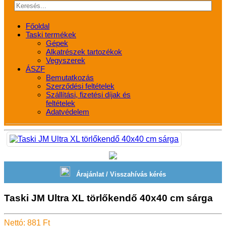
Főoldal
Taski termékek
Gépek
Alkatrészek tartozékok
Vegyszerek
ÁSZF
Bemutatkozás
Szerződési feltételek
Szállítási, fizetési díjak és
feltételek
Adatvédelem
Árajánlat / Visszahívás kérés
Taski JM Ultra XL törlőkendő 40x40 cm sárga
Nettó: 881 Ft