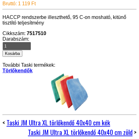
Bruttó: 1 119 Ft
HACCP rendszerbe illeszthető, 95 C-on mosható, kitünő
tisztító teljesítmény
Cikkszám:
7517510
Darabszám:
További Taski termékek:
Törlőkendők
<
Taski JM Ultra XL törlőkendő 40x40 cm kék
Taski JM Ultra XL törlőkendő 40x40 cm zöld
>