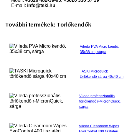
Mobil:
+3620 482-39-05; +3620 330 57 19
E-mail:
info@tski.hu
További termékek: Törlőkendők
Vileda PVA Micro kendő,
35x38 cm, sárga
TASKI Microquick
törlőkendő sárga 40x40 cm
Vileda professzionális
törlőkendő r-MicronQuick,
sárga
Vileda Cleanroom Wipes
EvoControl 400 tisztatéri