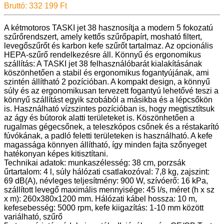
Bruttó: 332 199 Ft
A kétmotoros TASKI jet 38 hasznosítja a modern 5 fokozatú
szűrőrendszert, amely kettős szűrőpapírt, mosható filtert,
levegőszűrőt és karbon kefe szűrőt tartalmaz. Az opcionális
HEPA-szűrő rendelkezésre áll. Könnyű és ergonomikus
szállítás: A TASKI jet 38 felhasználóbarát kialakításának
köszönhetően a stabil és ergonomikus fogantyújának, ami
szintén állítható 2 pozícióban. A kompakt design, a könnyű
súly és az ergonomikusan tervezett fogantyú lehetővé teszi a
könnyű szállítást egyik szobából a másikba és a lépcsőkön
is. Használható vízszintes pozícióban is, hogy megtisztítsuk
az ágy és bútorok alatti területeket is. Köszönhetően a
rugalmas gégecsőnek, a teleszkópos csőnek és a réstakarító
fúvókának, a padló feletti területeken is használható. A kefe
magassága könnyen állítható, így minden fajta szőnyeget
hatékonyan képes kitisztítani.
Technikai adatok: munkaszélesség: 38 cm, porzsák
űrtartalom: 4 l, súly hálózati csatlakozóval: 7,8 kg, zajszint:
69 dB(A), névleges teljesítmény: 900 W, szívóerő: 16 kPa,
szállított levegő maximális mennyisége: 45 l/s, méret (h x sz
x m): 260x380x1200 mm. Hálózati kábel hossza: 10 m,
kefesebesség: 5000 rpm, kefe kiigazítás: 1-10 mm között
variálható, szűrő