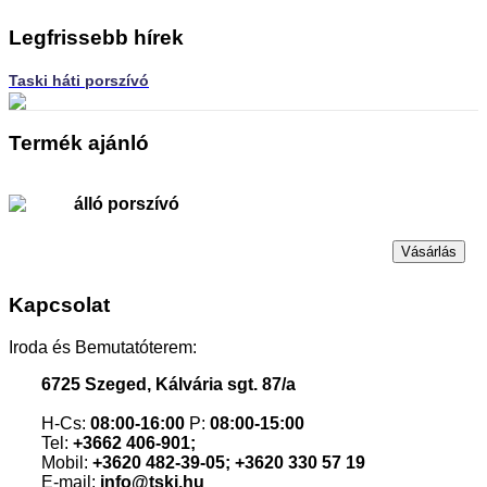
Legfrissebb hírek
Taski háti porszívó
Termék ajánló
álló porszívó
Vásárlás
Kapcsolat
Iroda és Bemutatóterem:
6725 Szeged, Kálvária sgt. 87/a
H-Cs:
08:00-16:00
P:
08:00-15:00
Tel:
+3662 406-901;
Mobil:
+3620 482-39-05; +3620 330 57 19
E-mail:
info@tski.hu