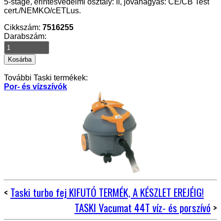
5-stage, érintésvédelmi osztály: II, jóváhagyás: CE/CB Test
cert./NEMKO/cETLus.
Cikkszám:
7516255
Darabszám:
További Taski termékek:
Por- és vízszívók
<
Taski turbo fej KIFUTÓ TERMÉK, A KÉSZLET EREJÉIG!
TASKI Vacumat 44T víz- és porszívó
>