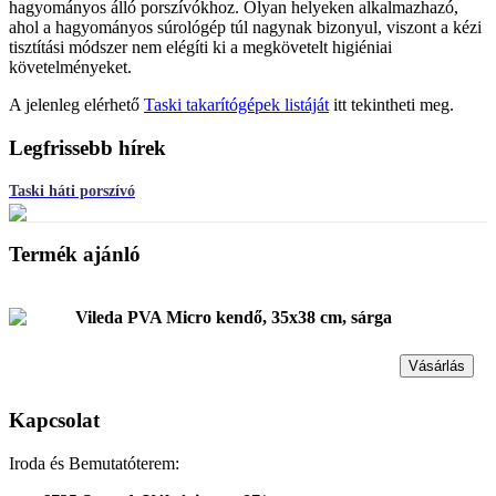
hagyományos álló porszívókhoz. Olyan helyeken alkalmazhazó,
ahol a hagyományos súrológép túl nagynak bizonyul, viszont a kézi
tisztítási módszer nem elégíti ki a megkövetelt higiéniai
követelményeket.
A jelenleg elérhető
Taski takarítógépek listáját
itt tekintheti meg.
Legfrissebb hírek
Taski háti porszívó
Termék ajánló
Vileda PVA Micro kendő, 35x38 cm, sárga
Vásárlás
Kapcsolat
Iroda és Bemutatóterem: