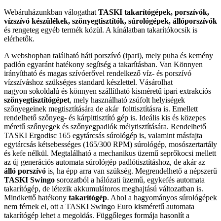
Webáruházunkban válogathat
TASKI takarítógépek, porszívók,
vízszívó készülékek, szőnyegtisztítók, súrológépek, állóporszívók
és rengeteg egyéb termék közül. A kínálatban takarítókocsik is
elérhetők.
A webshopban található háti porszívó (ipari), mely puha és kemény
padlón egyaránt hatékony segítség a takarításban. Van Könnyen
irányítható és magas szívóerővel rendelkező víz- és porszívó
vízszíváshoz szükséges standard készlettel. Vásárolhat
nagyon sokoldalú és könnyen szállítható kisméretű ipari extrakciós
szőnyegtisztítógépet
, mely használható zsúfolt helyiségek
szőnyegeinek megtisztítására de akár folttisztításra is. Emellett
rendelhető szőnyeg- és kárpittisztító gép is. Ideális kis és közepes
méretű szőnyegek és szőnyegpadlók mélytisztítására. Rendelhető
TASKI Ergodisc 165 egytárcsás súrológép is, valamint másfajta
egytárcsás kétsebességes (165/300 RPM) súrológép, mosószertartály
és kefe nélkül. Megtalálható a mechanikus üzemű seprőkocsi mellett
az új generációs automata súrológép padlótisztításhoz, de akár az
álló porszívó
is, ha épp arra van szükség. Megrendelhető a népszerű
TASKI Swingo
sorozatból a hálózati üzemű, egykefés automata
takarítógép, de létezik akkumulátoros meghajtású változatban is.
Mindkettő hatékony
takarítógép
. Ahol a hagyományos súrológépek
nem férnek el, ott a TASKI Swingo Euro kisméretű automata
takarítógép lehet a megoldás. Függőleges formája hasonlít a