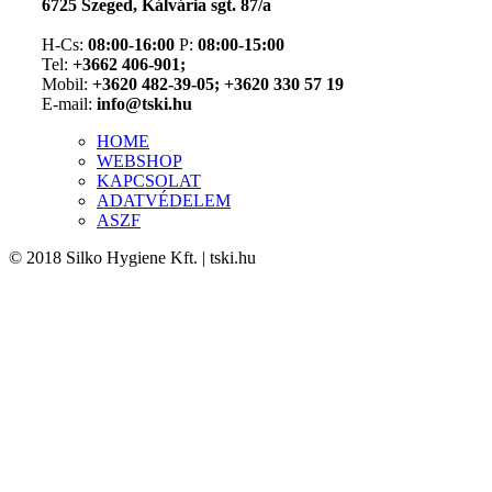
6725 Szeged, Kálvária sgt. 87/a
H-Cs:
08:00-16:00
P:
08:00-15:00
Tel:
+3662 406-901;
Mobil:
+3620 482-39-05; +3620 330 57 19
E-mail:
info@tski.hu
HOME
WEBSHOP
KAPCSOLAT
ADATVÉDELEM
ASZF
© 2018 Silko Hygiene Kft. | tski.hu