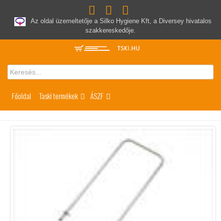
Az oldal üzemeltetője a Silko Hygiene Kft, a Diversey hivatalos
szakkereskedője.
Főoldal
Taski termékek
ÁSZF