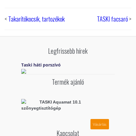
<
Takarítókocsik, tartozékok
TASKI facsaró
>
Legfrissebb hírek
Taski háti porszívó
Termék ajánló
TASKI Aquamat 10.1
szőnyegtisztítógép
Vásárlás
Kapcsolat