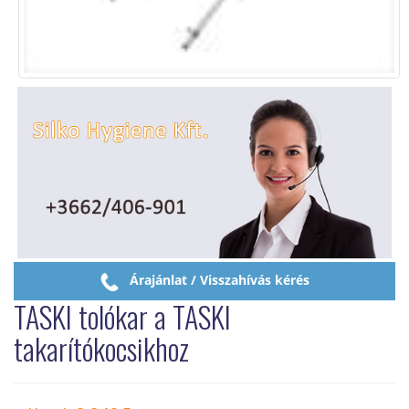
Árajánlat / Visszahívás kérés
TASKI tolókar a TASKI
takarítókocsikhoz