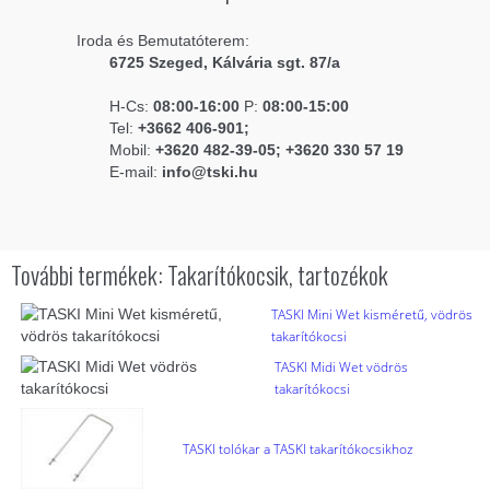
Iroda és Bemutatóterem:
6725 Szeged, Kálvária sgt. 87/a
H-Cs:
08:00-16:00
P:
08:00-15:00
Tel:
+3662 406-901;
Mobil:
+3620 482-39-05; +3620 330 57 19
E-mail:
info@tski.hu
További termékek: Takarítókocsik, tartozékok
TASKI Mini Wet kisméretű, vödrös
takarítókocsi
TASKI Midi Wet vödrös
takarítókocsi
TASKI tolókar a TASKI takarítókocsikhoz