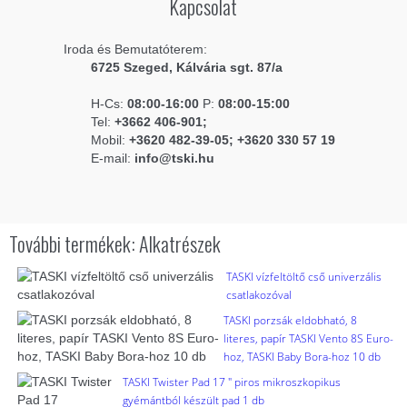
Kapcsolat
Iroda és Bemutatóterem:
6725 Szeged, Kálvária sgt. 87/a
H-Cs:
08:00-16:00
P:
08:00-15:00
Tel:
+3662 406-901;
Mobil:
+3620 482-39-05; +3620 330 57 19
E-mail:
info@tski.hu
További termékek: Alkatrészek
TASKI vízfeltöltő cső univerzális
csatlakozóval
TASKI porzsák eldobható, 8
literes, papír TASKI Vento 8S Euro-
hoz, TASKI Baby Bora-hoz 10 db
TASKI Twister Pad 17 " piros mikroszkopikus
gyémántból készült pad 1 db