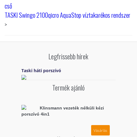
cső
TASKI Swingo 2100qicro AquaStop víztakarékos rendszer
>
Legfrissebb hírek
Taski háti porszívó
Termék ajánló
Klinsmann vezeték nélküli kézi
porszívó 4in1
Vásárlás