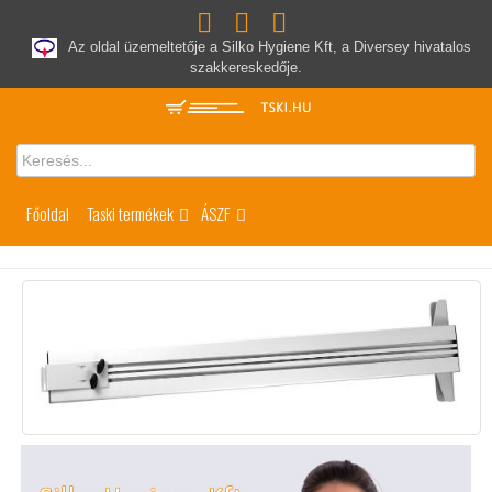
Az oldal üzemeltetője a Silko Hygiene Kft, a Diversey hivatalos
szakkereskedője.
Főoldal
Taski termékek
ÁSZF