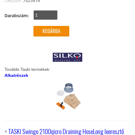
Cikkszám:
7523414
Darabszám:
További Taski termékek:
Alkatrészek
<
TASKI Swingo 2100qicro Draining HoseLong leeresztő