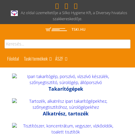
Az oldal üzemeltetője a Silko Hygiene Kft, a Diversey hivatalos
szakkereskedője.
Főoldal
Taski termékek
ÁSZF
Takarítógépek
Alkatrész, tartozék