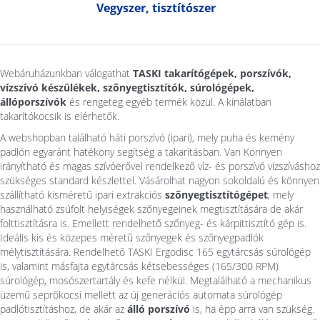
Vegyszer, tisztítószer
Webáruházunkban válogathat
TASKI takarítógépek, porszívók,
vízszívó készülékek, szőnyegtisztítók, súrológépek,
állóporszívók
és rengeteg egyéb termék közül. A kínálatban
takarítókocsik is elérhetők.
A webshopban található háti porszívó (ipari), mely puha és kemény
padlón egyaránt hatékony segítség a takarításban. Van Könnyen
irányítható és magas szívóerővel rendelkező víz- és porszívó vízszíváshoz
szükséges standard készlettel. Vásárolhat nagyon sokoldalú és könnyen
szállítható kisméretű ipari extrakciós
szőnyegtisztítógépet
, mely
használható zsúfolt helyiségek szőnyegeinek megtisztítására de akár
folttisztításra is. Emellett rendelhető szőnyeg- és kárpittisztító gép is.
Ideális kis és közepes méretű szőnyegek és szőnyegpadlók
mélytisztítására. Rendelhető TASKI Ergodisc 165 egytárcsás súrológép
is, valamint másfajta egytárcsás kétsebességes (165/300 RPM)
súrológép, mosószertartály és kefe nélkül. Megtalálható a mechanikus
üzemű seprőkocsi mellett az új generációs automata súrológép
padlótisztításhoz, de akár az
álló porszívó
is, ha épp arra van szükség.