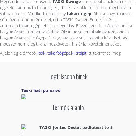
Megrendelhető a népszerű
TASKI Swingo
sorozatból a hálózati üzemű,
egykefés automata takarítógép, de létezik akkumulátoros meghajtású
változatban is. Mindkettő hatékony
takarítógép
. Ahol a hagyományos
súrológépek nem férnek el, ott a TASKI Swingo Euro kisméretű
automata takarítógép lehet a megoldás. Függőleges formája hasonlít a
hagyományos álló porszívókhoz. Olyan helyeken alkalmazhazó, ahol a
hagyományos súrológép túl nagynak bizonyul, viszont a kézi tisztítási
módszer nem elégíti ki a megkövetelt higiéniai követelményeket.
A jelenleg elérhető
Taski takarítógépek listáját
itt tekintheti meg.
Legfrissebb hírek
Taski háti porszívó
Termék ajánló
TASKI Jontec Destat padlótisztító 5
l