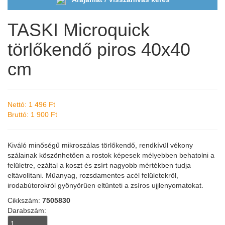
TASKI Microquick
törlőkendő piros 40x40
cm
Nettó: 1 496 Ft
Bruttó: 1 900 Ft
Kiváló minőségű mikroszálas törlőkendő, rendkívül vékony
szálainak köszönhetően a rostok képesek mélyebben behatolni a
felületre, ezáltal a koszt és zsírt nagyobb mértékben tudja
eltávolítani. Műanyag, rozsdamentes acél felületekről,
irodabútorokról gyönyörűen eltünteti a zsíros ujjlenyomatokat.
Cikkszám:
7505830
Darabszám: