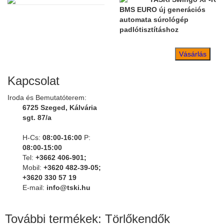
BMS EURO új generációs
automata súrológép
padlótisztításhoz
Vásárlás
Kapcsolat
Iroda és Bemutatóterem:
6725 Szeged, Kálvária
sgt. 87/a
H-Cs:
08:00-16:00
P:
08:00-15:00
Tel:
+3662 406-901;
Mobil:
+3620 482-39-05;
+3620 330 57 19
E-mail:
info@tski.hu
További termékek: Törlőkendők