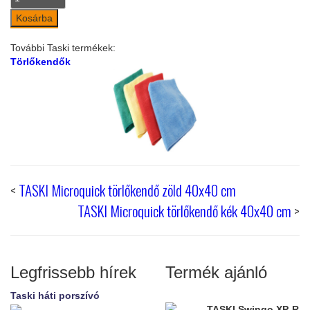
További Taski termékek:
Törlőkendők
<
TASKI Microquick törlőkendő zöld 40x40 cm
TASKI Microquick törlőkendő kék 40x40 cm
>
Legfrissebb hírek
Termék ajánló
Taski háti porszívó
TASKI Swingo XP-R