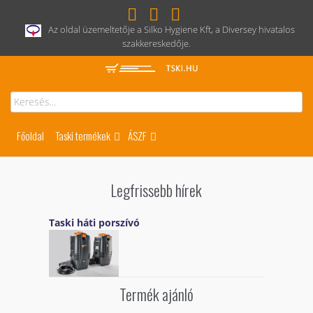
Az oldal üzemeltetője a Silko Hygiene Kft, a Diversey hivatalos
szakkereskedője.
Főoldal
Taski termékek
ÁSZF
Legfrissebb hírek
Taski háti porszívó
Termék ajánló