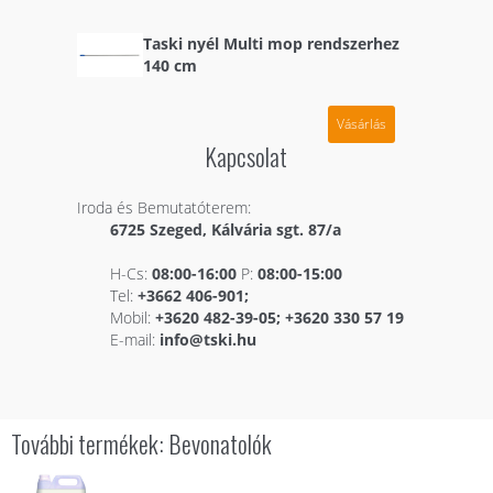
Taski nyél Multi mop rendszerhez
140 cm
Vásárlás
Kapcsolat
Iroda és Bemutatóterem:
6725 Szeged, Kálvária sgt. 87/a
H-Cs:
08:00-16:00
P:
08:00-15:00
Tel:
+3662 406-901;
Mobil:
+3620 482-39-05; +3620 330 57 19
E-mail:
info@tski.hu
További termékek: Bevonatolók