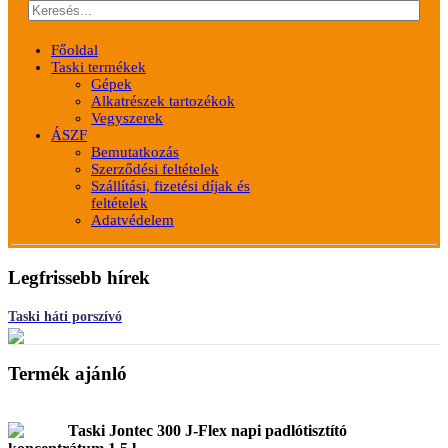
Főoldal
Taski termékek
Gépek
Alkatrészek tartozékok
Vegyszerek
ÁSZF
Bemutatkozás
Szerződési feltételek
Szállítási, fizetési díjak és
feltételek
Adatvédelem
Legfrissebb hírek
Taski háti porszívó
Termék ajánló
Taski Jontec 300 J-Flex napi padlótisztító