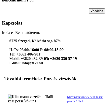
koncentrátum 1,5 l
Vásárlás
Kapcsolat
Iroda és Bemutatóterem:
6725 Szeged, Kálvária sgt. 87/a
H-Cs:
08:00-16:00
P:
08:00-15:00
Tel:
+3662 406-901;
Mobil:
+3620 482-39-05; +3620 330 57 19
E-mail:
info@tski.hu
További termékek: Por- és vízszívók
Klinsmann vezeték nélküli kézi
porszívó 4in1