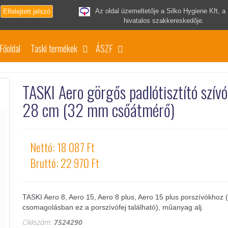
Az oldal üzemeltetője a Silko Hygiene Kft, a
Elfelejtett jelszó
hivatalos szakkereskedője.
Főoldal
Taski termékek
ÁSZF
TASKI Aero görgős padlótisztító szívó
28 cm (32 mm csőátmérő)
Nettó: 18 087 Ft
Bruttó: 22 970 Ft
TASKI Aero 8, Aero 15, Aero 8 plus, Aero 15 plus porszívókhoz (
csomagolásban ez a porszívófej található), műanyag alj.
Cikkszám:
7524290