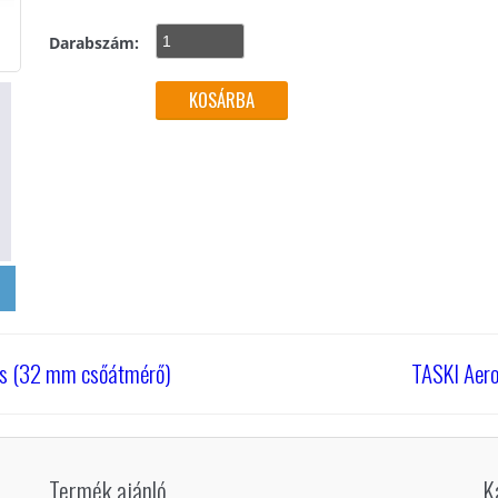
Darabszám:
les (32 mm csőátmérő)
TASKI Aero
Termék ajánló
K