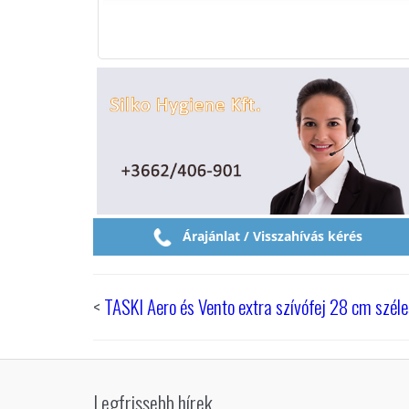
Árajánlat / Visszahívás kérés
<
TASKI Aero és Vento extra szívófej 28 cm szé
Legfrissebb hírek