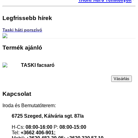
Legfrissebb hírek
Taski háti porszívó
Termék ajánló
TASKI facsaró
Vásárlás
Kapcsolat
Iroda és Bemutatóterem:
6725 Szeged, Kálvária sgt. 87/a
H-Cs:
08:00-16:00
P:
08:00-15:00
Tel:
+3662 406-901;