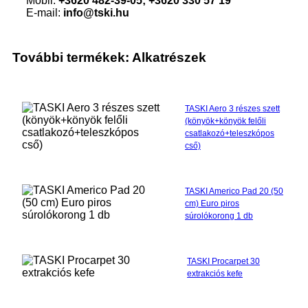
Mobil:
+3620 482-39-05; +3620 330 57 19
E-mail:
info@tski.hu
További termékek: Alkatrészek
TASKI Aero 3 részes szett
(könyök+könyök felőli
csatlakozó+teleszkópos
cső)
TASKI Americo Pad 20 (50
cm) Euro piros
súrolókorong 1 db
TASKI Procarpet 30
extrakciós kefe