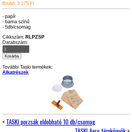
Bruttó: 3 175 Ft
- papír
- barna színű
- 5db/csomag
Cikkszám:
RLPZSP
Darabszám:
További Taski termékek:
Alkatrészek
<
TASKI porzsák eldobható 10 db/csomag
TASKI Aero fémkönyök
>