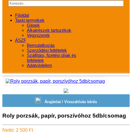
Főoldal
Taski termékek
Gépek
Alkatrészek tartozékok
Vegyszerek
ÁSZF
Bemutatkozás
Szerződési feltételek
Szállítási, fizetési díjak és
feltételek
Adatvédelem
Árajánlat / Visszahívás kérés
Roly porzsák, papír, porszívóhoz 5db/csomag
Nettó: 2 500 Ft