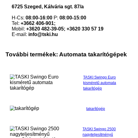
6725 Szeged, Kálvária sgt. 87/a
H-Cs:
08:00-16:00
P:
08:00-15:00
Tel:
+3662 406-901;
Mobil:
+3620 482-39-05; +3620 330 57 19
E-mail:
info@tski.hu
További termékek: Automata takarítógépek
TASKI Swingo Euro
kisméretű automata
takarítógép
takarítógép
TASKI Swingo 2500
nagyteljesítményű