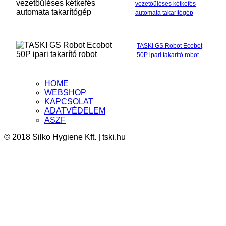
vezetőüléses kétkefés
automata takarítógép
TASKI GS Robot Ecobot
50P ipari takarító robot
HOME
WEBSHOP
KAPCSOLAT
ADATVÉDELEM
ASZF
© 2018 Silko Hygiene Kft. | tski.hu