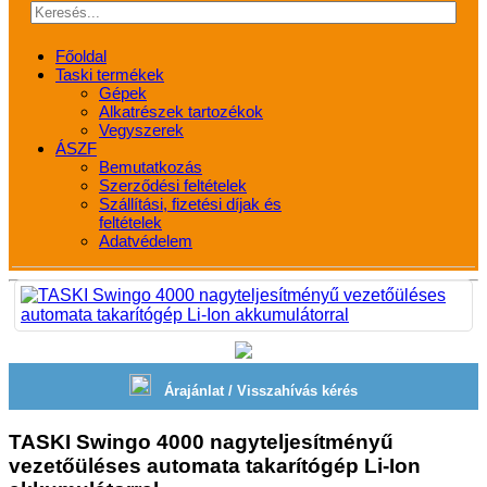
Főoldal
Taski termékek
Gépek
Alkatrészek tartozékok
Vegyszerek
ÁSZF
Bemutatkozás
Szerződési feltételek
Szállítási, fizetési díjak és
feltételek
Adatvédelem
Árajánlat / Visszahívás kérés
TASKI Swingo 4000 nagyteljesítményű
vezetőüléses automata takarítógép Li-Ion