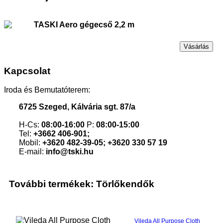
TASKI Aero gégecső 2,2 m
Vásárlás
Kapcsolat
Iroda és Bemutatóterem:
6725 Szeged, Kálvária sgt. 87/a
H-Cs:
08:00-16:00
P:
08:00-15:00
Tel:
+3662 406-901;
Mobil:
+3620 482-39-05; +3620 330 57 19
E-mail:
info@tski.hu
További termékek: Törlőkendők
Vileda All Purpose Cloth