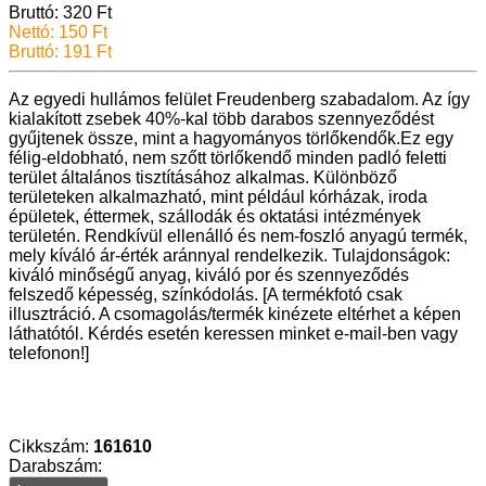
Bruttó: 320 Ft
Nettó: 150 Ft
Bruttó: 191 Ft
Az egyedi hullámos felület Freudenberg szabadalom. Az így
kialakított zsebek 40%-kal több darabos szennyeződést
gyűjtenek össze, mint a hagyományos törlőkendők.Ez egy
félig-eldobható, nem szőtt törlőkendő minden padló feletti
terület általános tisztításához alkalmas. Különböző
területeken alkalmazható, mint például kórházak, iroda
épületek, éttermek, szállodák és oktatási intézmények
területén. Rendkívül ellenálló és nem-foszló anyagú termék,
mely kíváló ár-érték aránnyal rendelkezik. Tulajdonságok:
kiváló minőségű anyag, kiváló por és szennyeződés
felszedő képesség, színkódolás. [A termékfotó csak
illusztráció. A csomagolás/termék kinézete eltérhet a képen
láthatótól. Kérdés esetén keressen minket e-mail-ben vagy
telefonon!]
Cikkszám:
161610
Darabszám: