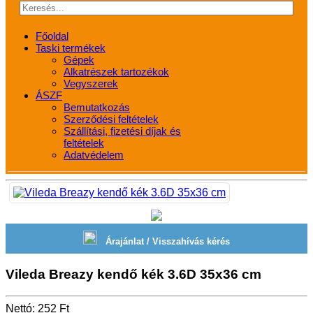
Főoldal
Taski termékek
Gépek
Alkatrészek tartozékok
Vegyszerek
ÁSZF
Bemutatkozás
Szerződési feltételek
Szállítási, fizetési díjak és
feltételek
Adatvédelem
Árajánlat / Visszahívás kérés
Vileda Breazy kendő kék 3.6D 35x36 cm
Nettó: 252 Ft