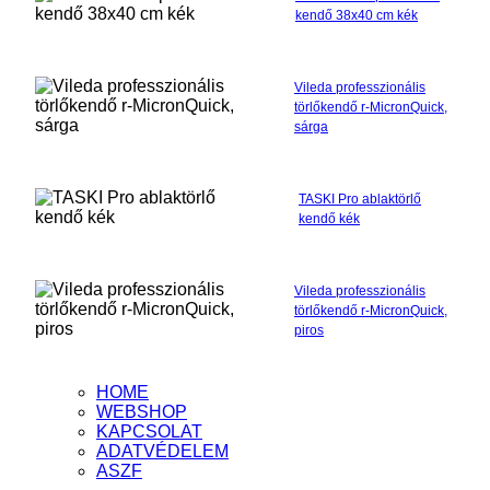
kendő 38x40 cm kék
Vileda professzionális
törlőkendő r-MicronQuick,
sárga
TASKI Pro ablaktörlő
kendő kék
Vileda professzionális
törlőkendő r-MicronQuick,
piros
HOME
WEBSHOP
KAPCSOLAT
ADATVÉDELEM
ASZF