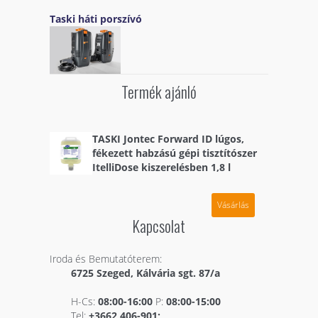
Taski háti porszívó
Termék ajánló
TASKI Jontec Forward ID lúgos,
fékezett habzású gépi tisztítószer
ItelliDose kiszerelésben 1,8 l
Vásárlás
Kapcsolat
Iroda és Bemutatóterem:
6725 Szeged, Kálvária sgt. 87/a
H-Cs:
08:00-16:00
P:
08:00-15:00
Tel:
+3662 406-901;