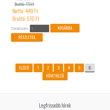
Bruttó: 773 Ft
Nettó: 449 Ft
Bruttó: 570 Ft
Darabszám:
RÉSZLETEK
ELŐZŐ
1
2
3
4
5
6
KÖVETKEZŐ
Legfrissebb hírek