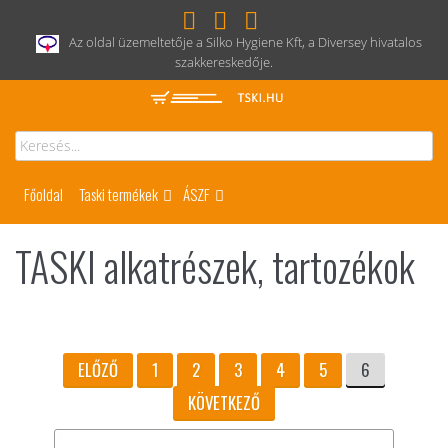
Az oldal üzemeltetője a Silko Hygiene Kft, a Diversey hivatalos
szakkereskedője.
Főoldal
Taski termékek
ÁSZF
TASKI alkatrészek, tartozékok
ELŐZŐ
1
2
3
4
5
6
KÖVETKEZŐ