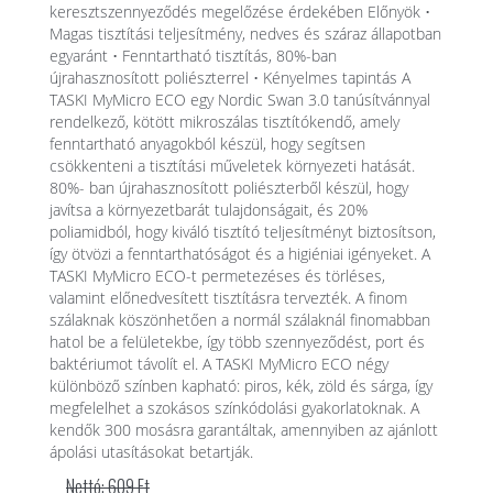
keresztszennyeződés megelőzése érdekében Előnyök •
Magas tisztítási teljesítmény, nedves és száraz állapotban
egyaránt • Fenntartható tisztítás, 80%-ban
újrahasznosított poliészterrel • Kényelmes tapintás A
TASKI MyMicro ECO egy Nordic Swan 3.0 tanúsítvánnyal
rendelkező, kötött mikroszálas tisztítókendő, amely
fenntartható anyagokból készül, hogy segítsen
csökkenteni a tisztítási műveletek környezeti hatását.
80%- ban újrahasznosított poliészterből készül, hogy
javítsa a környezetbarát tulajdonságait, és 20%
poliamidból, hogy kiváló tisztító teljesítményt biztosítson,
így ötvözi a fenntarthatóságot és a higiéniai igényeket. A
TASKI MyMicro ECO-t permetezéses és törléses,
valamint előnedvesített tisztításra tervezték. A finom
szálaknak köszönhetően a normál szálaknál finomabban
hatol be a felületekbe, így több szennyeződést, port és
baktériumot távolít el. A TASKI MyMicro ECO négy
különböző színben kapható: piros, kék, zöld és sárga, így
megfelelhet a szokásos színkódolási gyakorlatoknak. A
kendők 300 mosásra garantáltak, amennyiben az ajánlott
ápolási utasításokat betartják.
Nettó: 609 Ft