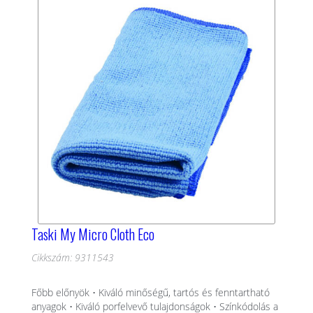
Taski My Micro Cloth Eco
Cikkszám: 9311543
Főbb előnyök • Kiváló minőségű, tartós és fenntartható
anyagok • Kiváló porfelvevő tulajdonságok • Színkódolás a