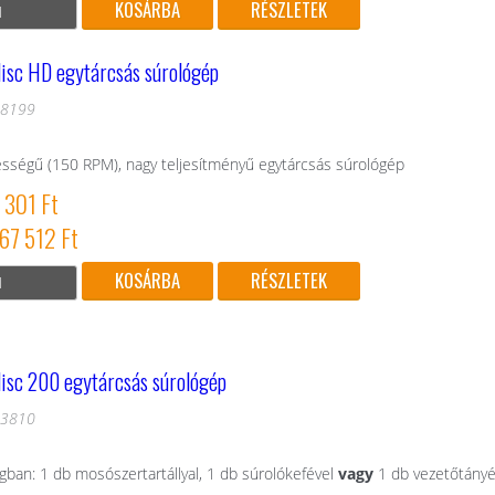
RÉSZLETEK
isc HD egytárcsás súrológép
18199
sségű (150 RPM), nagy teljesítményű egytárcsás súrológép
 301 Ft
167 512 Ft
RÉSZLETEK
isc 200 egytárcsás súrológép
03810
ban: 1 db mosószertartállyal, 1 db súrolókefével
vagy
1 db vezetőtányér