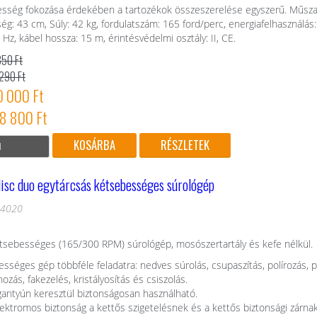
sség fokozása érdekében a tartozékok összeszerelése egyszerű. Műszak
g: 43 cm, Súly: 42 kg, fordulatszám: 165 ford/perc, energiafelhasználás:
Hz, kábel hossza: 15 m, érintésvédelmi osztály: II, CE.
850 Ft
 290 Ft
0 000 Ft
58 800 Ft
RÉSZLETEK
isc duo egytárcsás kétsebességes súrológép
04020
tsebességes (165/300 RPM) súrológép, mosószertartály és kefe nélkül.
sséges gép többféle feladatra: nedves súrolás, csupaszítás, polírozás, po
zás, fakezelés, kristályosítás és csiszolás.
gantyún keresztül biztonságosan használható.
ektromos biztonság a kettős szigetelésnek és a kettős biztonsági zárn