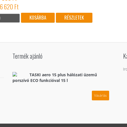
96 620 Ft
RÉSZLETEK
Termék ajánló
K
Ir
TASKI aero 15 plus hálózati üzemű
porszívó ECO funkcióval 15 l
Vásárlás