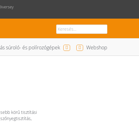
Diversey
ás súroló- és polírozógépek
Webshop
sebb körű tisztítási
 szőnyegtisztítás,