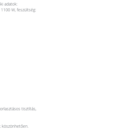
i adatok:
 1100 W, feszültség:
rlasztásos tisztítás,
ak köszönhetően.