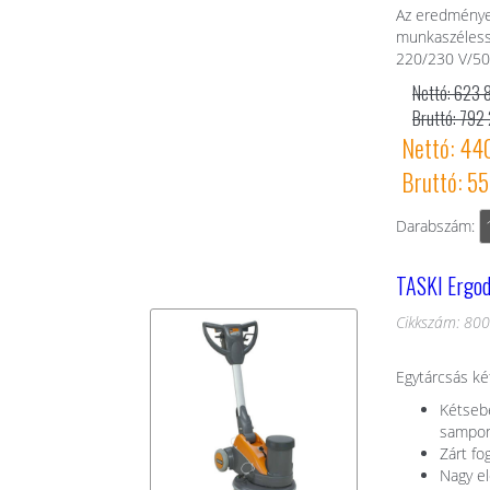
Az eredménye
munkaszélessé
220/230 V/50 
Nettó: 623 
Bruttó: 792
Nettó: 44
Bruttó: 5
Darabszám:
TASKI Ergod
Cikkszám: 80
Egytárcsás ké
Kétsebe
sampono
Zárt fo
Nagy el