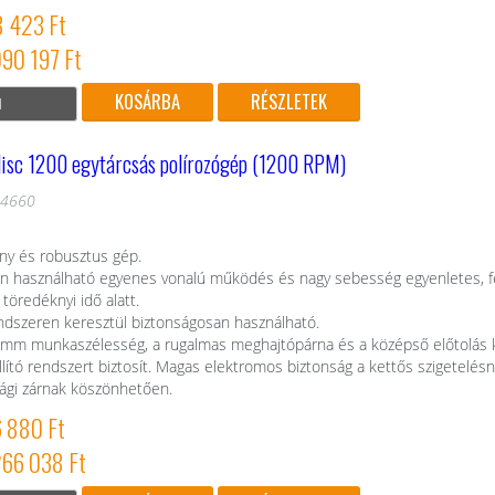
8 423 Ft
090 197 Ft
RÉSZLETEK
isc 1200 egytárcsás polírozógép (1200 RPM)
04660
ny és robusztus gép.
n használható egyenes vonalú működés és nagy sebesség egyenletes, fé
 töredéknyi idő alatt.
ndszeren keresztül biztonságosan használható.
mm munkaszélesség, a rugalmas meghajtópárna és a középső előtolás kiv
llító rendszert biztosít. Magas elektromos biztonság a kettős szigetelés
ági zárnak köszönhetően.
6 880 Ft
266 038 Ft