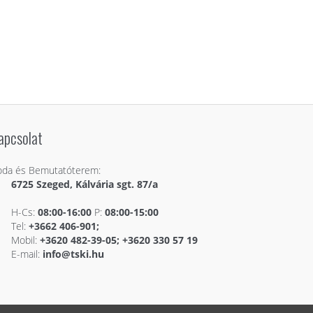
apcsolat
oda és Bemutatóterem:
6725 Szeged, Kálvária sgt. 87/a
H-Cs:
08:00-16:00
P:
08:00-15:00
Tel:
+3662 406-901;
Mobil:
+3620 482-39-05; +3620 330 57 19
E-mail:
info@tski.hu