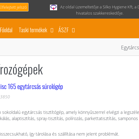
Az oldal üzemeltetője a Silko Hygiene Kft, a 
Elfelejtett jelszó
hivatalos szakkereskedője.
Főoldal
Taski termékek
ÁSZF
Egytárcs
írozógépek
isc 165 egytárcsás súrológép
03850
sokoldalú egytárcsás tisztítógép, amely könnyűszerrel elvégzi a legszéle
ikálás, alaptisztítás, spray-tisztítás, polírozás, parkettatisztítás, samponos
összecsukható, így tárolása és szállítása nem jelent problémát.