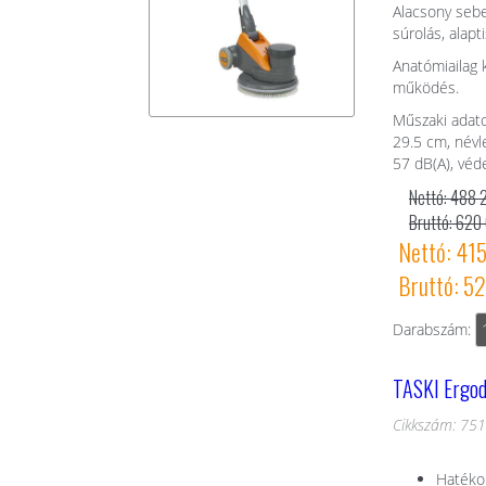
Alacsony sebe
súrolás, alapt
Anatómiailag k
működés.
Műszaki adat
29.5 cm, névl
57 dB(A), véd
Nettó: 488 
Bruttó: 620
Nettó: 41
Bruttó: 5
Darabszám:
TASKI Ergod
Cikkszám: 75
Hatéko