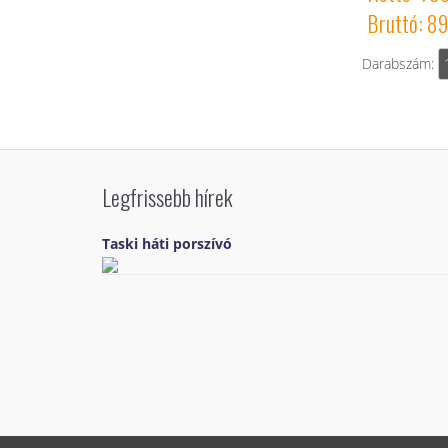
Bruttó: 8
Darabszám:
Legfrissebb hírek
Taski háti porszívó