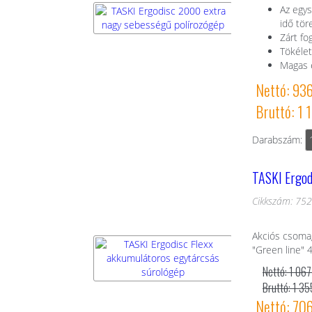
Az egys
idő tör
Zárt fo
Tökélet
Magas e
Nettó: 93
Bruttó: 1 
Darabszám:
TASKI Ergod
Cikkszám: 75
Akciós csomag
"Green line" 
Nettó: 1 067
Bruttó: 1 35
Nettó: 70