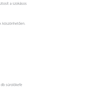
ztosít a szokásos
ak köszönhetően.
 db súrolókefe