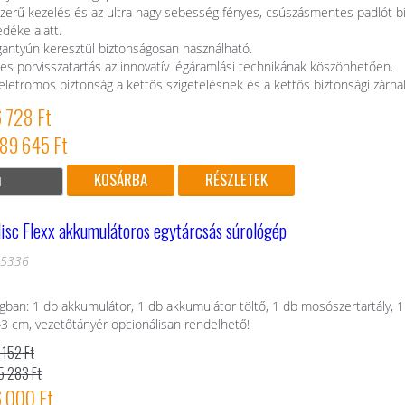
zerű kezelés és az ultra nagy sebesség fényes, csúszásmentes padlót bi
edéke alatt.
gantyún keresztül biztonságosan használható.
es porvisszatartás az innovatív légáramlási technikának köszönhetően.
letromos biztonság a kettős szigetelésnek és a kettős biztonsági zárn
6 728 Ft
189 645 Ft
RÉSZLETEK
isc Flexx akkumulátoros egytárcsás súrológép
25336
ban: 1 db akkumulátor, 1 db akkumulátor töltő, 1 db mosószertartály, 1
43 cm, vezetőtányér opcionálisan rendelhető!
 152 Ft
5 283 Ft
6 000 Ft