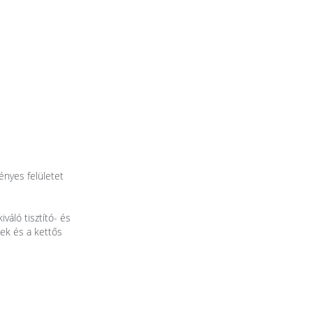
nyes felületet
áló tisztító- és
nek és a kettős