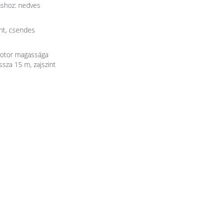
áshoz: nedves
int, csendes
motor magassága
ssza 15 m, zajszint