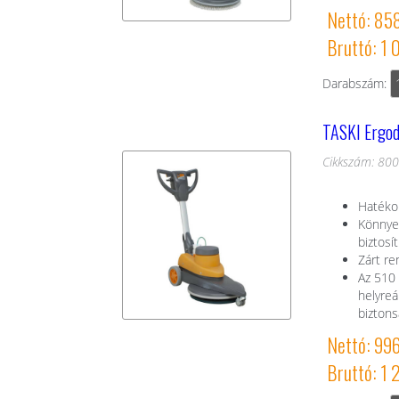
Nettó: 85
Bruttó: 1 
Darabszám:
TASKI Ergod
Cikkszám: 80
Hatéko
Könnye
biztosít
Zárt re
Az 510 
helyreá
biztons
Nettó: 99
Bruttó: 1 