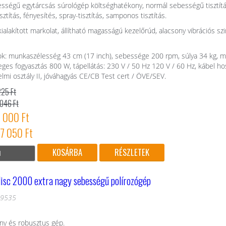
sségű egytárcsás súrológép költséghatékony, normál sebességű tisztít
isztítás, fényesítés, spray-tisztítás, samponos tisztítás.
ialakított markolat, állítható magasságú kezelőrúd, alacsony vibrációs sz
ok: munkaszélesség 43 cm (17 inch), sebessége 200 rpm, súlya 34 kg, 
eges fogyasztás 800 W, tápellátás: 230 V / 50 Hz 120 V / 60 Hz, kábel ho
elmi osztály II, jóváhagyás CE/CB Test cert / ÖVE/SEV.
225 Ft
 046 Ft
5 000 Ft
27 050 Ft
RÉSZLETEK
isc 2000 extra nagy sebességű polírozógép
19535
ny és robusztus gép.