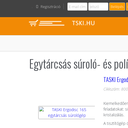
Regisztráció
Egytárcsás súroló- és pol
TASKI Ergod
Cikkszám: 80
Kiemelkedően 
feladatokat: s
kristalizálás.
A tisztítógép 